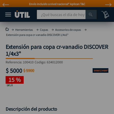
Envío incluido a nivel nacional* Aplican T&C
¿Qué buscas el día de hoy?
TÉRMINOS MÁS BUSCADOS
Herramientas
Copas
Accesorios de copas
Extensión para copa cr-vanadio DISCOVER 1/4x3"
taladro
1
.
Extensión para copa cr-vanadio DISCOVER
taladros pulidoras
2
.
1/4x3"
compresor
3
.
Referencia
:
100410
Codigo:
634012000
llave
4
.
$
5000
$
5900
sierra circular
5
.
15 %
ruteadora
6
.
broca
7
.
hidrolavadora
8
.
rueda
Descripción del producto
9
.