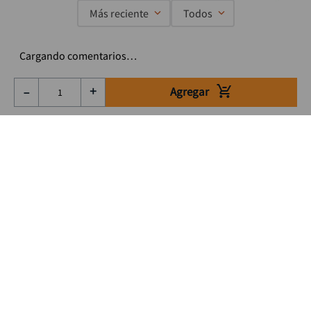
Más reciente
Todos
Cargando comentarios…
Agregar
－
＋
Suscríbete a nuestro Newsletter
Se el primero en enterarte de nuestras ofertas, lanzamientos y
consejos para tu trabajo
Acepto los Término y condiciones
Suscribirme
Medios de pago