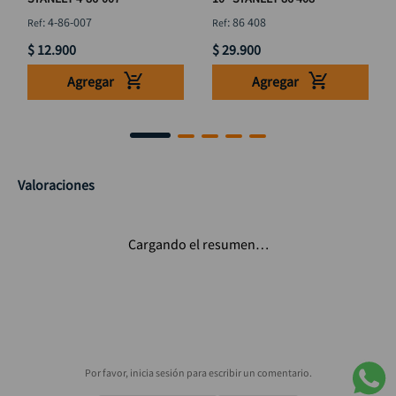
:
4-86-007
:
86 408
$
12
.
900
$
29
.
900
Agregar
Agregar
Valoraciones
Cargando el resumen…