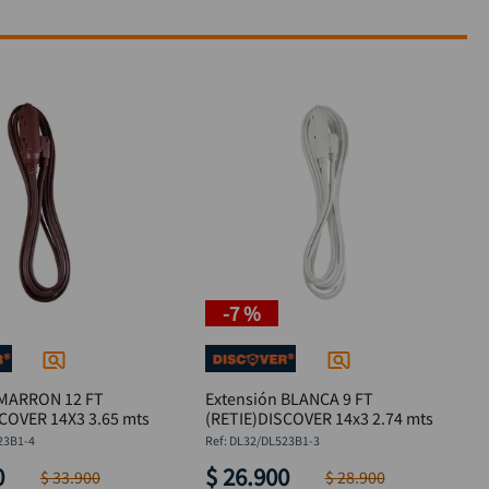
-
7 %
 MARRON 12 FT
Extensión BLANCA 9 FT
COVER 14X3 3.65 mts
(RETIE)DISCOVER 14x3 2.74 mts
23B1-4
:
DL32/DL523B1-3
0
$
26
.
900
$
33
.
900
$
28
.
900