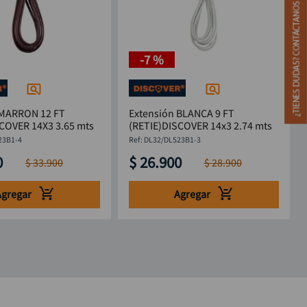
-
7 %
 MARRON 12 FT
Extensión BLANCA 9 FT
COVER 14X3 3.65 mts
(RETIE)DISCOVER 14x3 2.74 mts
23B1-4
:
DL32/DL523B1-3
0
$
26
.
900
$
33
.
900
$
28
.
900
Agregar
Agregar