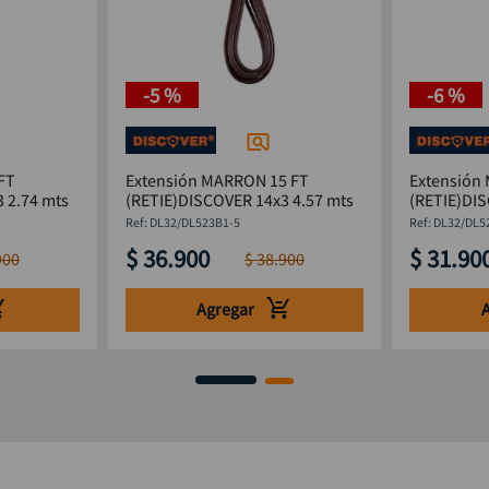
-
5 %
-
6 %
FT
Extensión MARRON 15 FT
Extensión
 2.74 mts
(RETIE)DISCOVER 14x3 4.57 mts
(RETIE)DIS
:
DL32/DL523B1-5
:
DL32/DL5
$
36
.
900
$
31
.
90
900
$
38
.
900
Agregar