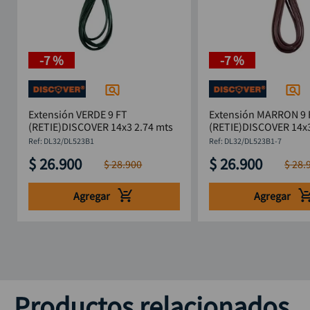
-
7 %
-
7 %
Extensión VERDE 9 FT
Extensión MARRON 9 
(RETIE)DISCOVER 14x3 2.74 mts
(RETIE)DISCOVER 14x3
:
DL32/DL523B1
:
DL32/DL523B1-7
$
26
.
900
$
26
.
900
$
28
.
900
$
28
.
Agregar
Agregar
Productos relacionados