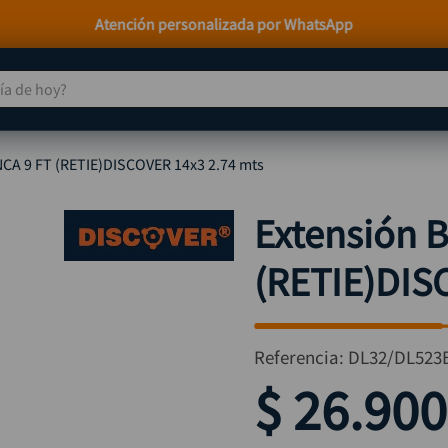
Paga a Crédito con Addi y Sistecrédito
 de hoy?
TÉRMINOS MÁS BUSCADOS
CA 9 FT (RETIE)DISCOVER 14x3 2.74 mts
taladro
1
.
taladros pulidoras
2
.
Extensión 
compresor
3
.
(RETIE)DIS
llave
4
.
combo
5
.
ruteadora
6
.
Referencia
:
DL32/DL523
sierra circular
7
.
$
26
.
900
broca
8
.