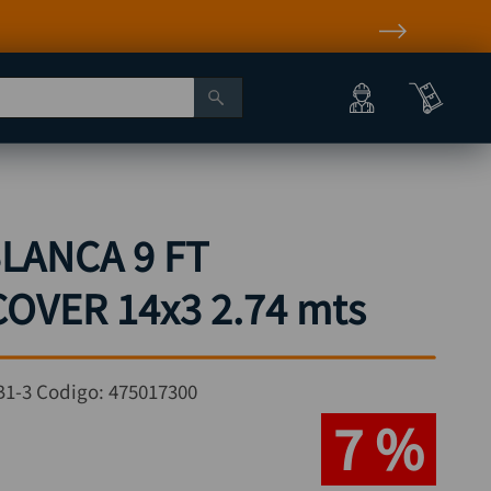
BLANCA 9 FT
COVER 14x3 2.74 mts
B1-3
Codigo:
475017300
7 %