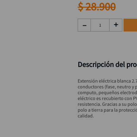
hidrolavadora
9
.
$
28
.
900
black decker
10
.
－
＋
Descripción del pr
Extensión eléctrica blanca 2
conductores (fase, neutro y p
computo, pequeños electrodo
eléctrico es recubierto con P
resistencia. Gracias a su pol
polo a tierra para la protecci
calidad.