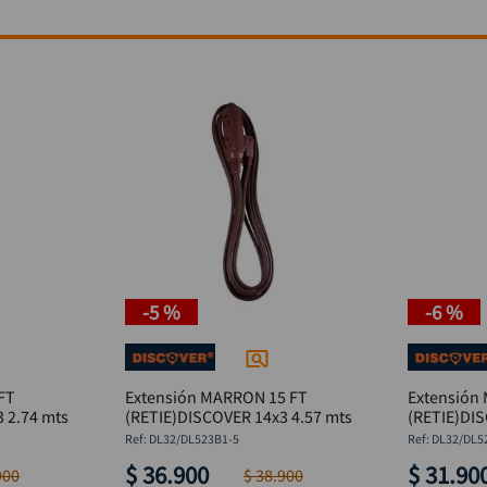
-
5 %
-
6 %
FT
Extensión MARRON 15 FT
Extensión
 2.74 mts
(RETIE)DISCOVER 14x3 4.57 mts
(RETIE)DIS
:
DL32/DL523B1-5
:
DL32/DL5
$
36
.
900
$
31
.
90
900
$
38
.
900