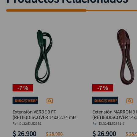
-
7 %
-
7 %
Extensión VERDE 9 FT
Extensión MARRON 9 
(RETIE)DISCOVER 14x3 2.74 mts
(RETIE)DISCOVER 14x3
:
DL32/DL523B1
:
DL32/DL523B1-7
$
26
.
900
$
26
.
900
$
28
.
900
$
28
.