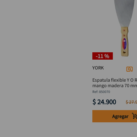
-
11 %
YORK
Espatula flexible Y O R K C
mango madera 70 
:
850070
$
24
.
900
$
27
.
Agregar