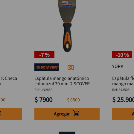
-
7 %
-
10 %
YORK
heca
Espátula mango anatómico
Espátula fl
mm
color azul 70 mm DISCOVER
mango ma
:
JN285A
:
313508
$
7900
$
25
.
90
900
$
8500
Agregar