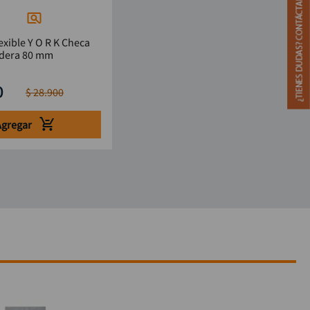
exible Y O R K Checa
dera 80 mm
0
$
28
.
900
Agregar