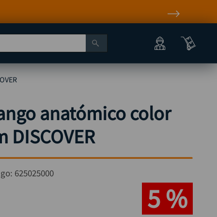
COVER
ango anatómico color
mm DISCOVER
igo:
625025000
5 %