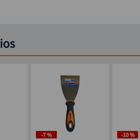
ios
-
7 %
-
10 %