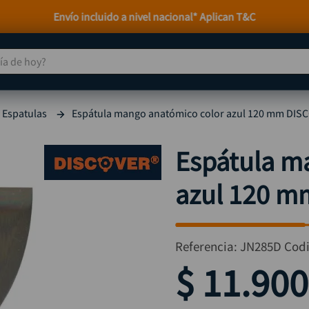
Envío incluido a nivel nacional* Aplican T&C
 de hoy?
TÉRMINOS MÁS BUSCADOS
Espatulas
Espátula mango anatómico color azul 120 mm DIS
taladro
1
.
taladros pulidoras
2
.
Espátula m
compresor
3
.
azul 120 
llave
4
.
sierra circular
5
.
ruteadora
6
.
Referencia
:
JN285D
Cod
broca
7
.
$
11
.
900
hidrolavadora
8
.