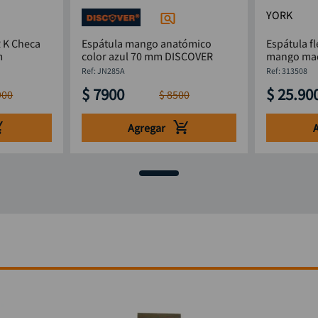
YORK
heca
Espátula mango anatómico
Espátula fl
mm
color azul 70 mm DISCOVER
mango ma
:
JN285A
:
313508
$
7900
$
25
.
90
900
$
8500
Agregar