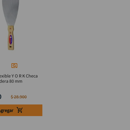
exible Y O R K Checa
dera 80 mm
0
$
28
.
900
Agregar