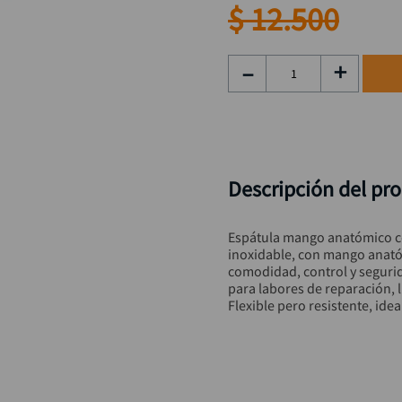
rueda
9
.
$
12
.
500
alicate
10
.
－
＋
Descripción del pr
Espátula mango anatómico co
inoxidable, con mango anató
comodidad, control y segurid
para labores de reparación, l
Flexible pero resistente, ide