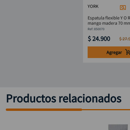
YORK
Espatula flexible Y O R K C
mango madera 70 
:
850070
$
24
.
900
$
27
.
Agregar
Productos relacionados