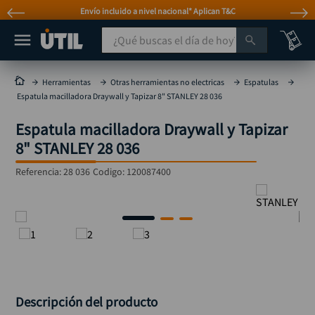
Envío incluido a nivel nacional* Aplican T&C
¿Qué buscas el día de hoy?
TÉRMINOS MÁS BUSCADOS
Herramientas
Otras herramientas no electricas
Espatulas
Espatula macilladora Draywall y Tapizar 8" STANLEY 28 036
taladro
1
.
Espatula macilladora Draywall y Tapizar
taladros pulidoras
2
.
8" STANLEY 28 036
compresor
3
.
Referencia
:
28 036
Codigo:
120087400
llave
4
.
sierra circular
5
.
ruteadora
6
.
broca
7
.
hidrolavadora
8
.
rueda
9
.
Descripción del producto