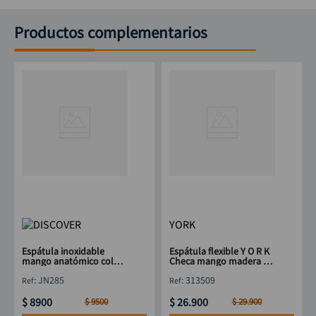
Productos complementarios
YORK
Espátula inoxidable
Espátula flexible Y O R K
mango anatómico color
Checa mango madera 90
azul 80 mm DISCOVER
mm
:
JN285
:
313509
$
8900
$
26
.
900
$
9500
$
29
.
900