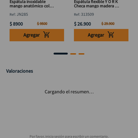
Espátula inoxidable
Espátula flexible Y O R K
mango anatómico color
Checa mango madera 90
azul 80 mm DISCOVER
mm
:
JN285
:
313509
$
8900
$
26
.
900
$
9500
$
29
.
900
Agregar
Agregar
Valoraciones
Cargando el resumen…