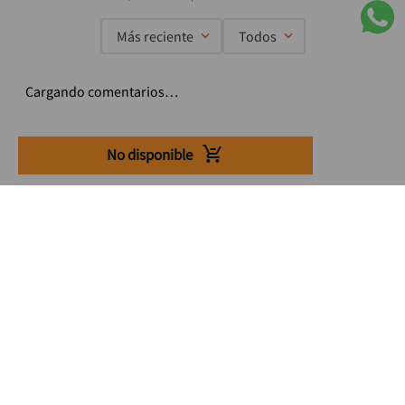
Más reciente
Todos
Cargando comentarios…
No disponible
Suscríbete a nuestro Newsletter
Se el primero en enterarte de nuestras ofertas, lanzamientos y
consejos para tu trabajo
Acepto los Término y condiciones
Suscribirme
Medios de pago