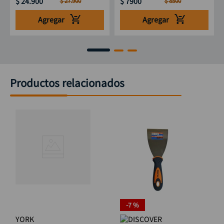
$
24
.
900
$
7900
$
27
.
900
$
8500
Agregar
Agregar
Productos relacionados
-
7 %
YORK