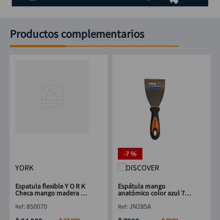
Productos complementarios
-
7 %
YORK
Espatula flexible Y O R K
Espátula mango
Checa mango madera 70
anatómico color azul 70
mm
mm DISCOVER
:
850070
:
JN285A