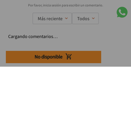
Más reciente
Todos
Cargando comentarios…
No disponible
Suscríbete a nuestro Newsletter
Se el primero en enterarte de nuestras ofertas, lanzamientos y
consejos para tu trabajo
Acepto los Término y condiciones
Suscribirme
Medios de pago