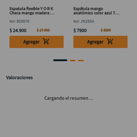
Espatula flexible Y O R K
Espátula mango
Checa mango madera 70
anatómico color azul 70
mm
mm DISCOVER
:
850070
:
JN285A
$
24
.
900
$
7900
$
27
.
900
$
8500
Agregar
Agregar
Valoraciones
Cargando el resumen…