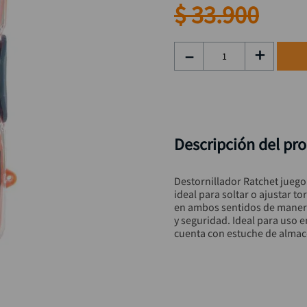
taladro inalámbrico
9
.
$
33
.
900
rodachina
10
.
－
＋
Descripción del pr
Destornillador Ratchet juego 
ideal para soltar o ajustar to
en ambos sentidos de manera
y seguridad. Ideal para uso 
cuenta con estuche de almac