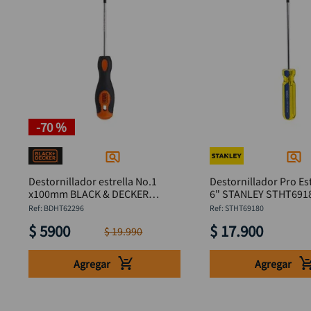
-
70 %
Destornillador estrella No.1
Destornillador Pro Est
x100mm BLACK & DECKER
6" STANLEY STHT691
BDHT62296
:
BDHT62296
:
STHT69180
$
5900
$
17
.
900
$
19
.
990
Agregar
Agregar