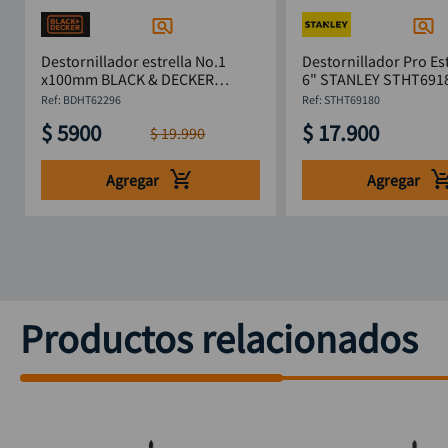
Destornillador estrella No.1
Destornillador Pro Est
x100mm BLACK & DECKER
6" STANLEY STHT691
BDHT62296
:
BDHT62296
:
STHT69180
$
5900
$
17
.
900
$
19
.
990
Agregar
Agregar
Productos relacionados