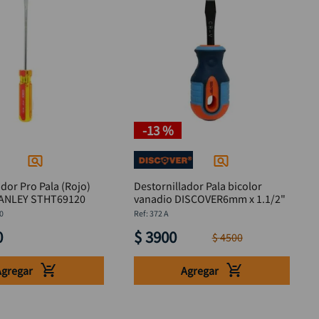
-
13 %
ador Pro Pala (Rojo)
Destornillador Pala bicolor
 x 6" STANLEY STHT69120
vanadio DISCOVER6mm x 1.1/2"
0
:
372 A
0
$
3900
$
4500
Agregar
Agregar