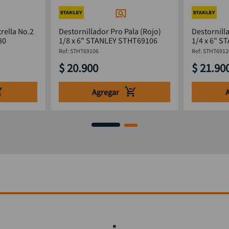
rella No.2
Destornillador Pro Pala (Rojo)
Destornill
80
1/8 x 6" STANLEY STHT69106
1/4
:
STHT69106
:
STHT6912
$
20
.
900
$
21
.
90
Agregar