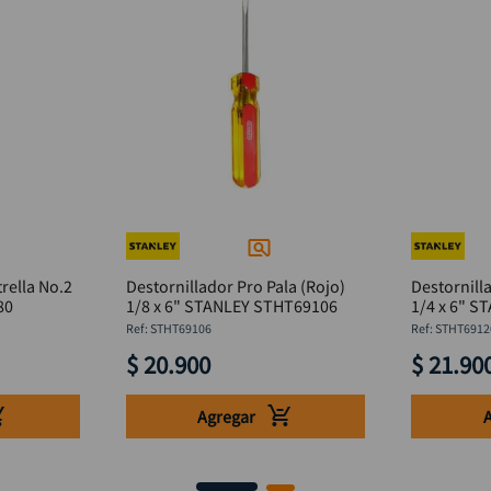
rella No.2
Destornillador Pro Pala (Rojo)
Destornill
80
1/8 x 6" STANLEY STHT69106
1/4
:
STHT69106
:
STHT6912
$
20
.
900
$
21
.
90
Agregar