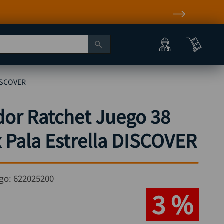
DISCOVER
dor Ratchet Juego 38
 Pala Estrella DISCOVER
go:
622025200
3 %