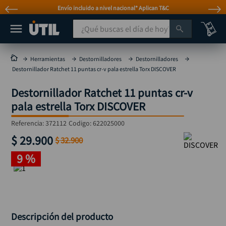
Envío incluido a nivel nacional* Aplican T&C
¿Qué buscas el día de hoy?
TÉRMINOS MÁS BUSCADOS
Herramientas
Destornilladores
Destornilladores
Destornillador Ratchet 11 puntas cr-v pala estrella Torx DISCOVER
taladro
1
.
Destornillador Ratchet 11 puntas cr-v
taladros pulidoras
2
.
pala estrella Torx DISCOVER
compresor
3
.
Referencia
:
372112
Codigo:
622025000
broca
4
.
$
29
.
900
$
32
.
900
sierra circular
5
.
9 %
hidrolavadora
6
.
ruteadora
7
.
mototool
8
.
taladro inalámbrico
9
.
Descripción del producto