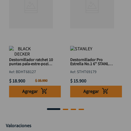
Destornillador ratchet 10
Destornillador Pro
puntas pala-estre-pozi
Estrella No.1 6" STANLEY
BLACK & DECKER
STHT69179
:
BDHT68127
:
STHT69179
BDHT68127
$
18
.
900
$
15
.
900
$
35
.
990
Agregar
Agregar
Valoraciones