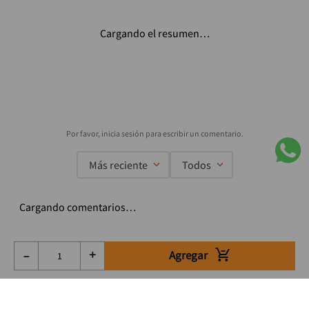
Cargando el resumen…
Más reciente
Todos
Cargando comentarios…
Agregar
－
＋
Suscríbete a nuestro Newsletter
Se el primero en enterarte de nuestras ofertas, lanzamientos y
consejos para tu trabajo