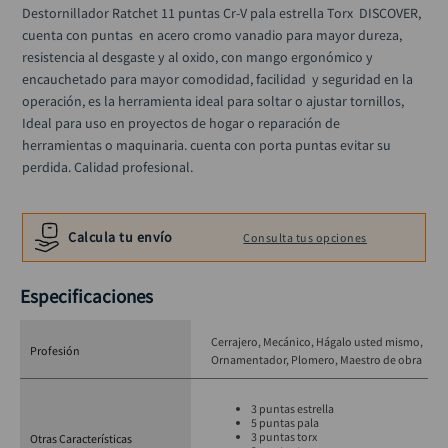
llave impacto
10
.
Destornillador Ratchet 11 puntas Cr-V pala estrella Torx  DISCOVER, 
cuenta con puntas  en acero cromo vanadio para mayor dureza, 
resistencia al desgaste y al oxido, con mango ergonómico y 
encauchetado para mayor comodidad, facilidad  y seguridad en la 
operación, es la herramienta ideal para soltar o ajustar tornillos, 
Ideal para uso en proyectos de hogar o reparación de 
herramientas o maquinaria. cuenta con porta puntas evitar su 
perdida. Calidad profesional.
Calcula tu envío
Consulta tus opciones
Especificaciones
Cerrajero
Mecánico
Hágalo usted mismo
Profesión
Ornamentador
Plomero
Maestro de obra
3 puntas estrella
5 puntas pala
3 puntas torx
Otras Características