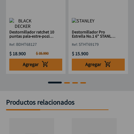
Destornillador ratchet 10
Destornillador Pro
puntas pala-estre-pozi
Estrella No.1 6" STANLEY
BLACK & DECKER
STHT69179
:
BDHT68127
:
STHT69179
BDHT68127
$
18
.
900
$
15
.
900
$
35
.
990
Agregar
Agregar
Productos relacionados