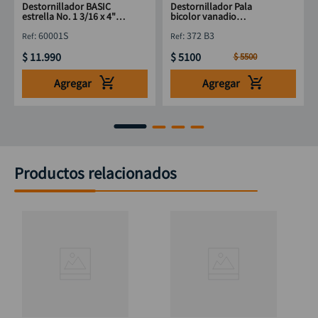
Destornillador BASIC
Destornillador Pala
estrella No. 1 3/16 x 4"
bicolor vanadio
STANLEY 60001S
DISCOVER 5mm x 8"
:
60001S
:
372 B3
$
11
.
990
$
5100
$
5500
Agregar
Agregar
Productos relacionados