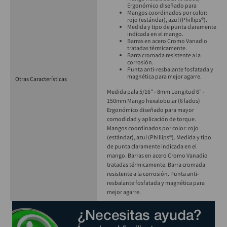
Ergonómico diseñado para
Mangos coordinados por color:
rojo (estándar), azul (Phillips®).
Medida y tipo de punta claramente
indicada en el mango.
Barras en acero Cromo Vanadio
tratadas térmicamente.
Barra cromada resistente a la
corrosión.
Punta anti-resbalante fosfatada y
magnética para mejor agarre.
Otras Características
Medida pala 5/16" - 8mm Longitud 6" -
150mm Mango hexalobular (6 lados)
Ergonómico diseñado para mayor
comodidad y aplicación de torque.
Mangos coordinados por color: rojo
(estándar), azul (Phillips®). Medida y tipo
de punta claramente indicada en el
mango. Barras en acero Cromo Vanadio
tratadas térmicamente. Barra cromada
resistente a la corrosión. Punta anti-
resbalante fosfatada y magnética para
mejor agarre.