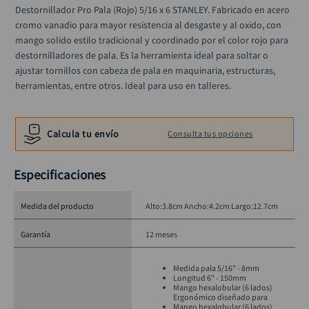
alicate
10
.
Destornillador Pro Pala (Rojo) 5/16 x 6 STANLEY. Fabricado en acero 
cromo vanadio para mayor resistencia al desgaste y al oxido, con 
mango solido estilo tradicional y coordinado por el color rojo para 
destornilladores de pala. Es la herramienta ideal para soltar o 
ajustar tornillos con cabeza de pala en maquinaria, estructuras, 
herramientas, entre otros. Ideal para uso en talleres.
Calcula tu envío
Consulta tus opciones
Especificaciones
Medida del producto
Alto:3.8cm Ancho:4.2cm Largo:12.7cm
Garantía
12 meses
Medida pala 5/16" - 8mm
Longitud 6" - 150mm
Mango hexalobular (6 lados)
Ergonómico diseñado para
Mango hexalobular (6 lados)