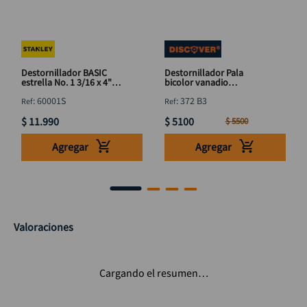
Destornillador BASIC
Destornillador Pala
estrella No. 1 3/16 x 4"
bicolor vanadio
STANLEY 60001S
DISCOVER 5mm x 8"
:
60001S
:
372 B3
$
11
.
990
$
5100
$
5500
Agregar
Agregar
Valoraciones
Cargando el resumen…