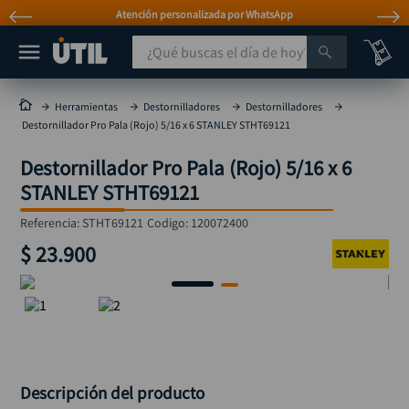
Atención personalizada por WhatsApp
¿Qué buscas el día de hoy?
TÉRMINOS MÁS BUSCADOS
Herramientas
Destornilladores
Destornilladores
Destornillador Pro Pala (Rojo) 5/16 x 6 STANLEY STHT69121
taladro
1
.
Destornillador Pro Pala (Rojo) 5/16 x 6
taladros pulidoras
2
.
STANLEY STHT69121
compresor
3
.
Referencia
:
STHT69121
Codigo:
120072400
llave
4
.
$
23
.
900
sierra circular
5
.
ruteadora
6
.
broca
7
.
hidrolavadora
8
.
rueda
9
.
Descripción del producto