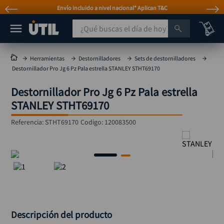
Atención personalizada por WhatsApp
¿Qué buscas el día de hoy?
TÉRMINOS MÁS BUSCADOS
Herramientas
Destornilladores
Sets de destornilladores
Destornillador Pro Jg 6 Pz Pala estrella STANLEY STHT69170
taladro
1
.
Destornillador Pro Jg 6 Pz Pala estrella
taladros pulidoras
2
.
STANLEY STHT69170
compresor
3
.
Referencia
:
STHT69170
Codigo:
120083500
sierra circular
4
.
ruteadora
5
.
broca
6
.
hidrolavadora
7
.
rueda
8
.
taladro inalámbrico
9
.
Descripción del producto