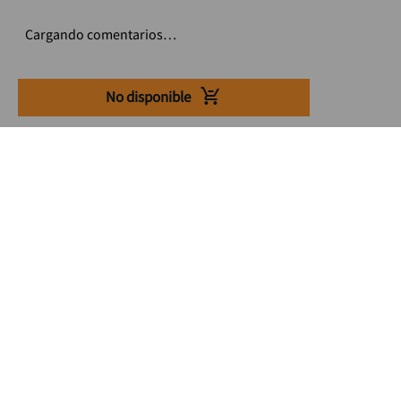
Cargando comentarios…
No disponible
Suscríbete a nuestro Newsletter
Se el primero en enterarte de nuestras ofertas, lanzamientos y
consejos para tu trabajo
Acepto los Término y condiciones
Suscribirme
Medios de pago