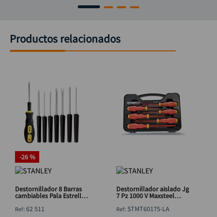
Productos relacionados
-
26 %
Destornillador 8 Barras
Destornillador aislado Jg
cambiables Pala Estrella
7 Pz 1000 V Maxsteel
STANLEY 62 511
STANLEY STMT60175-LA
:
62 511
:
STMT60175-LA