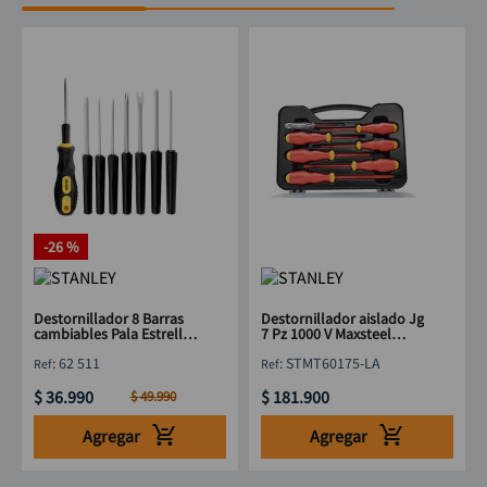
-
26 %
Destornillador 8 Barras
Destornillador aislado Jg
cambiables Pala Estrella
7 Pz 1000 V Maxsteel
STANLEY 62 511
STANLEY STMT60175-LA
:
62 511
:
STMT60175-LA
$
36
.
990
$
181
.
900
$
49
.
990
Agregar
Agregar