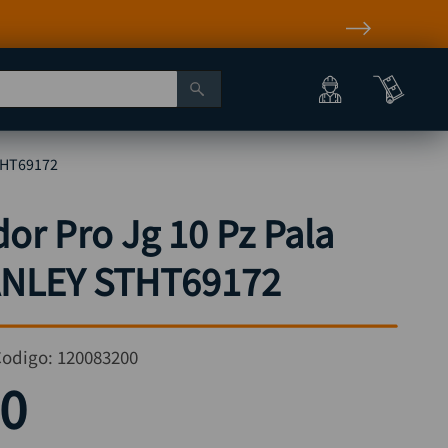
STHT69172
dor Pro Jg 10 Pz Pala
TANLEY STHT69172
Codigo:
120083200
0