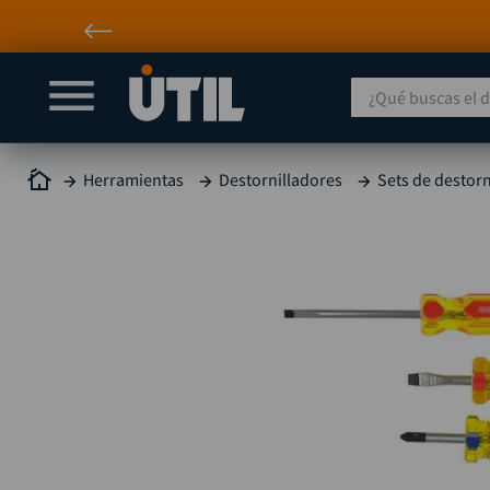
¿Qué buscas el día
Herramientas
Destornilladores
Sets de destorn