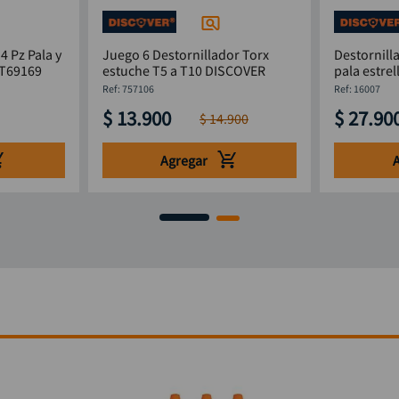
4 Pz Pala y
Juego 6 Destornillador Torx
Destornill
STHT69169
estuche T5 a T10 DISCOVER
pala estre
:
757106
:
16007
$
13
.
900
$
27
.
90
$
14
.
900
Agregar