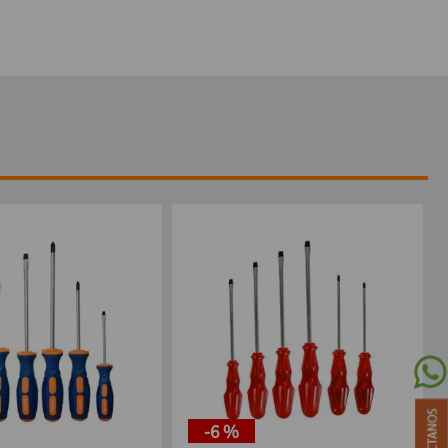
-
6 %