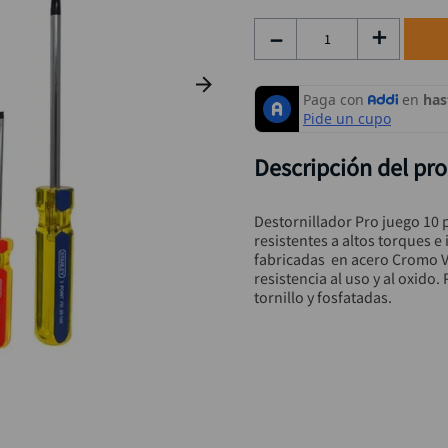
hidrolavadora
9
.
－
＋
black decker
10
.
Descripción del pr
Destornillador Pro juego 10 
resistentes a altos torques 
fabricadas  en acero Cromo 
resistencia al uso y al oxido
tornillo y fosfatadas.