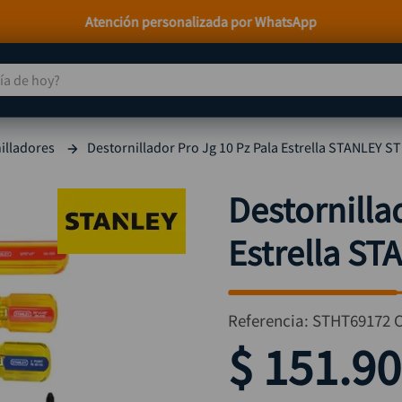
Paga a Crédito con Addi y Sistecrédito
 de hoy?
TÉRMINOS MÁS BUSCADOS
illadores
Destornillador Pro Jg 10 Pz Pala Estrella STANLEY 
taladro
1
.
taladros pulidoras
2
.
Destornilla
compresor
3
.
Estrella S
llave
4
.
combo
5
.
ruteadora
6
.
Referencia
:
STHT69172
sierra circular
7
.
$
151
.
90
broca
8
.