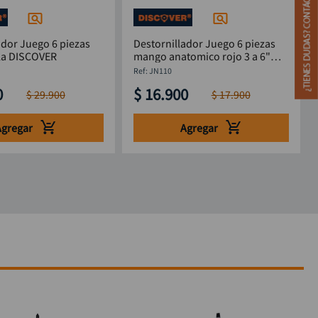
ador Juego 6 piezas
Destornillador Juego 6 piezas
lla DISCOVER
mango anatomico rojo 3 a 6"
DISCOVER
:
JN110
0
$
16
.
900
$
29
.
900
$
17
.
900
Agregar
Agregar