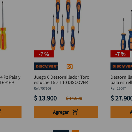
-
7 %
-
7 %
4 Pz Pala y
Juego 6 Destornillador Torx
Destornill
STHT69169
estuche T5 a T10 DISCOVER
pala estre
:
757106
:
16007
$
13
.
900
$
27
.
90
$
14
.
900
Agregar