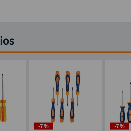
ios
-
7 %
-
7 %