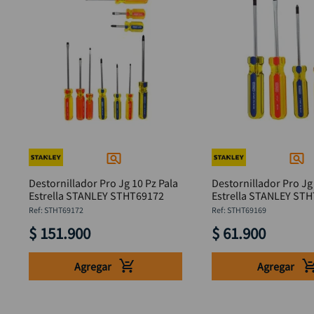
Destornillador Pro Jg 10 Pz Pala
Destornillador Pro Jg 
Estrella STANLEY STHT69172
Estrella STANLEY 
:
STHT69172
:
STHT69169
$
151
.
900
$
61
.
900
Agregar
Agregar