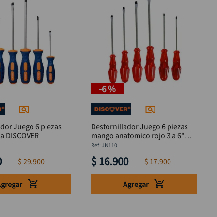
-
6 %
ador Juego 6 piezas
Destornillador Juego 6 piezas
lla DISCOVER
mango anatomico rojo 3 a 6"
DISCOVER
:
JN110
0
$
16
.
900
$
29
.
900
$
17
.
900
Agregar
Agregar