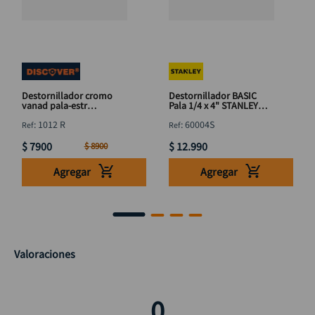
Destornillador cromo
Destornillador BASIC
vanad pala-estr
Pala 1/4 x 4" STANLEY
DISCOVER 3"
60004S
:
1012 R
:
60004S
$
7900
$
12
.
990
$
8900
Agregar
Agregar
Valoraciones