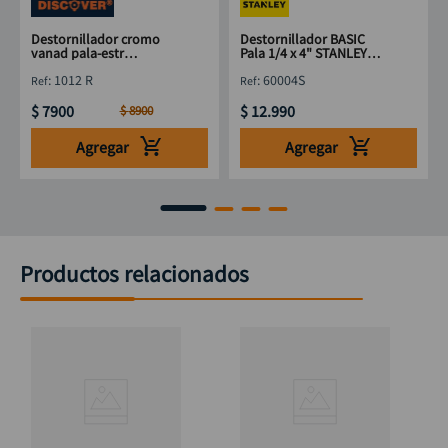
Destornillador cromo
Destornillador BASIC
vanad pala-estr
Pala 1/4 x 4" STANLEY
DISCOVER 3"
60004S
:
1012 R
:
60004S
$
7900
$
12
.
990
$
8900
Agregar
Agregar
Productos relacionados