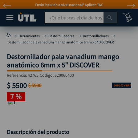
Envío incluido a nivel nacional* Aplican T&C
¿Qué buscas el día de hoy?
TÉRMINOS MÁS BUSCADOS
Herramientas
Destornilladores
Destornilladores
Destornillador pala vanadium mango anatómico 6mm x 5" DISCOVER
taladro
1
.
Destornillador pala vanadium mango
taladros pulidoras
2
.
anatómico 6mm x 5" DISCOVER
compresor
3
.
Referencia
:
42765
Codigo:
620060400
sierra circular
4
.
$
5500
$
5900
ruteadora
5
.
7 %
broca
6
.
hidrolavadora
7
.
rueda
8
.
taladro inalámbrico
Descripción del producto
9
.