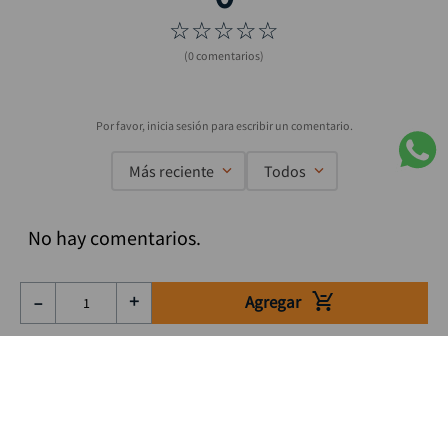
☆
☆
☆
☆
☆
(0 comentarios)
Más reciente
Todos
No hay comentarios.
Agregar
－
＋
Suscríbete a nuestro Newsletter
Se el primero en enterarte de nuestras ofertas, lanzamientos y
consejos para tu trabajo