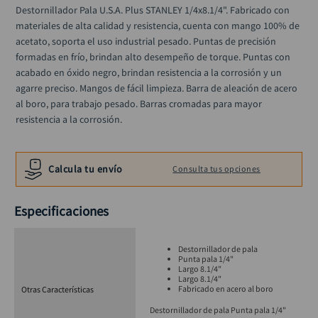
alicate
10
.
Destornillador Pala U.S.A. Plus STANLEY 1/4x8.1/4". Fabricado con 
materiales de alta calidad y resistencia, cuenta con mango 100% de 
acetato, soporta el uso industrial pesado. Puntas de precisión 
formadas en frío, brindan alto desempeño de torque. Puntas con 
acabado en óxido negro, brindan resistencia a la corrosión y un 
agarre preciso. Mangos de fácil limpieza. Barra de aleación de acero 
al boro, para trabajo pesado. Barras cromadas para mayor 
resistencia a la corrosión.
Calcula tu envío
Consulta tus opciones
Especificaciones
Destornillador de pala
Punta pala 1/4"
Largo 8.1/4"
Largo 8.1/4"
Fabricado en acero al boro
Otras Características
Destornillador de pala Punta pala 1/4"