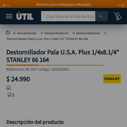
Atención personalizada por WhatsApp
¿Qué buscas el día de hoy?
TÉRMINOS MÁS BUSCADOS
Herramientas
Destornilladores
Destornilladores
Destornillador Pala U.S.A. Plus 1/4x8.1/4" STANLEY 66 164
taladro
1
.
Destornillador Pala U.S.A. Plus 1/4x8.1/4"
taladros pulidoras
2
.
STANLEY 66 164
compresor
3
.
Referencia
:
66 164
Codigo:
120069300
llave
4
.
$
24
.
990
sierra circular
5
.
ruteadora
6
.
broca
7
.
hidrolavadora
8
.
rueda
9
.
Descripción del producto