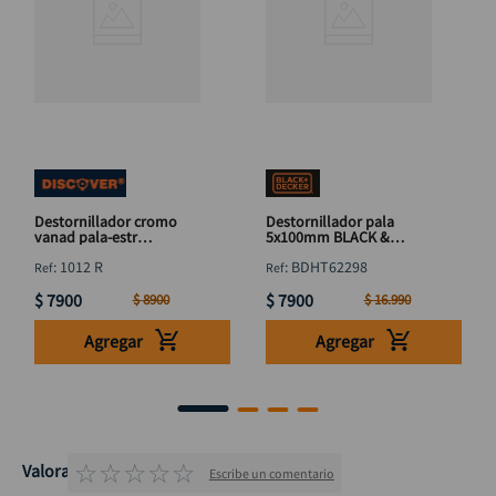
Destornillador cromo
Destornillador pala
vanad pala-estr
5x100mm BLACK &
DISCOVER 3"
DECKER BDHT62298
:
1012 R
:
BDHT62298
$
7900
$
7900
$
8900
$
16
.
990
Agregar
Agregar
☆
☆
☆
☆
☆
Valoraciones
Escribe un comentario