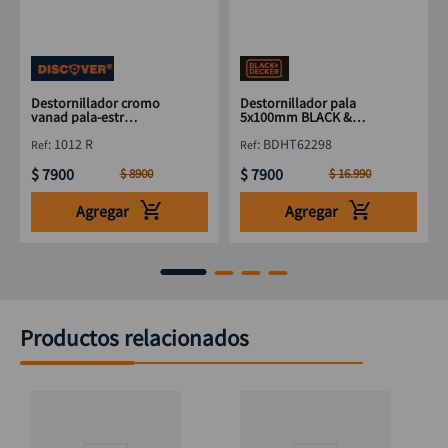
Destornillador cromo
Destornillador pala
vanad pala-estr
5x100mm BLACK &
DISCOVER 3"
DECKER BDHT62298
:
1012 R
:
BDHT62298
$
7900
$
7900
$
8900
$
16
.
990
Agregar
Agregar
Productos relacionados