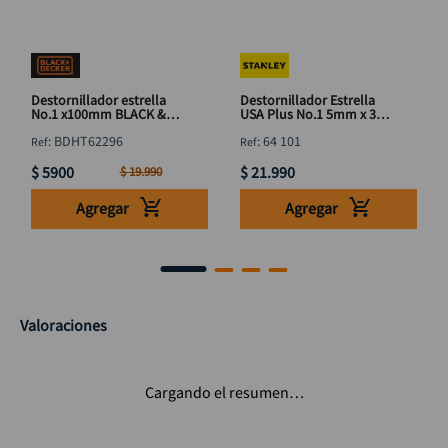
Destornillador estrella
Destornillador Estrella
No.1 x100mm BLACK &
USA Plus No.1 5mm x 3"
DECKER BDHT62296
STANLEY 64 101
:
BDHT62296
:
64 101
$
5900
$
21
.
990
$
19
.
990
Agregar
Agregar
Valoraciones
Cargando el resumen…