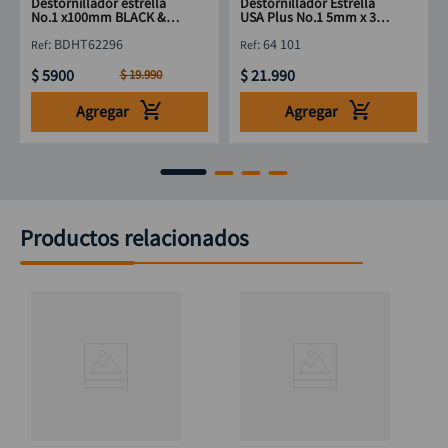
Destornillador estrella
Destornillador Estrella
No.1 x100mm BLACK &
USA Plus No.1 5mm x 3"
DECKER BDHT62296
STANLEY 64 101
:
BDHT62296
:
64 101
$
5900
$
21
.
990
$
19
.
990
Agregar
Agregar
Productos relacionados