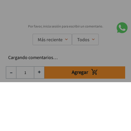
Más reciente
Todos
Cargando comentarios…
Agregar
－
＋
Suscríbete a nuestro Newsletter
Se el primero en enterarte de nuestras ofertas, lanzamientos y
consejos para tu trabajo
Acepto los Término y condiciones
Suscribirme