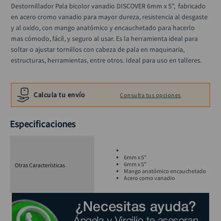
alicate
Destornillador Pala bicolor vanadio DISCOVER 6mm x 5",  fabricado 
10
.
en acero cromo vanadio para mayor dureza, resistencia al desgaste 
y al oxido, con mango anatómico y encauchetado para hacerlo 
mas cómodo, fácil, y seguro al usar. Es la herramienta ideal para 
soltar o ajustar tornillos con cabeza de pala en maquinaria, 
estructuras, herramientas, entre otros. Ideal para uso en talleres.
Calcula tu envío
Consulta tus opciones
Especificaciones
6mm x 5"
6mm x 5"
Otras Características
Mango anatómico encauchetado
Acero como vanadio