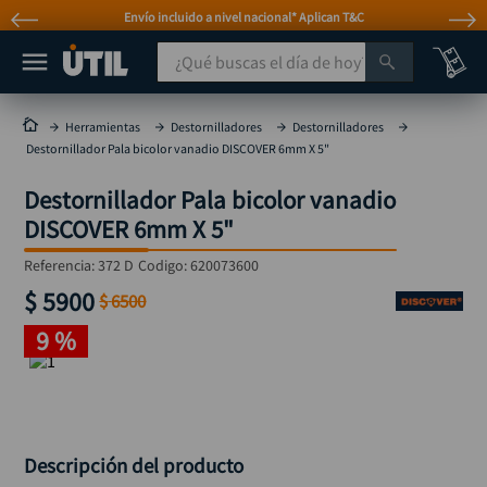
Envío incluido a nivel nacional* Aplican T&C
¿Qué buscas el día de hoy?
TÉRMINOS MÁS BUSCADOS
Herramientas
Destornilladores
Destornilladores
Destornillador Pala bicolor vanadio DISCOVER 6mm X 5"
taladro
1
.
Destornillador Pala bicolor vanadio
taladros pulidoras
2
.
DISCOVER 6mm X 5"
compresor
3
.
Referencia
:
372 D
Codigo:
620073600
llave
4
.
$
5900
$
6500
sierra circular
5
.
9 %
ruteadora
6
.
broca
7
.
hidrolavadora
8
.
rueda
Descripción del producto
9
.