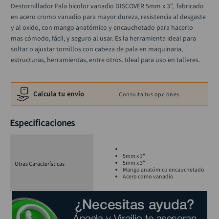
alicate
Destornillador Pala bicolor vanadio DISCOVER 5mm x 3",  fabricado 
10
.
en acero cromo vanadio para mayor dureza, resistencia al desgaste 
y al oxido, con mango anatómico y encauchetado para hacerlo 
mas cómodo, fácil, y seguro al usar. Es la herramienta ideal para 
soltar o ajustar tornillos con cabeza de pala en maquinaria, 
estructuras, herramientas, entre otros. Ideal para uso en talleres.
Calcula tu envío
Consulta tus opciones
Especificaciones
5mm x 3"
5mm x 3"
Otras Características
Mango anatómico encauchetado
Acero como vanadio