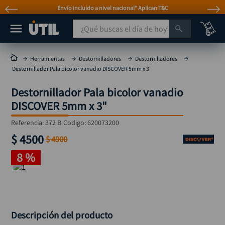
Envío incluido a nivel nacional* Aplican T&C
¿Qué buscas el día de hoy?
TÉRMINOS MÁS BUSCADOS
Herramientas
Destornilladores
Destornilladores
Destornillador Pala bicolor vanadio DISCOVER 5mm x 3"
taladro
1
.
Destornillador Pala bicolor vanadio
taladros pulidoras
2
.
DISCOVER 5mm x 3"
compresor
3
.
Referencia
:
372 B
Codigo:
620073200
llave
4
.
$
4500
$
4900
sierra circular
5
.
8 %
ruteadora
6
.
broca
7
.
hidrolavadora
8
.
rueda
Descripción del producto
9
.