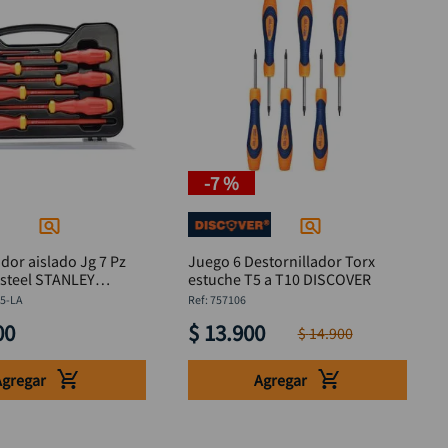
-
7 %
ador aislado Jg 7 Pz
Juego 6 Destornillador Torx
 STANLEY
estuche T5 a T10 DISCOVER
5-LA
5-LA
:
757106
00
$
13
.
900
$
14
.
900
Agregar
Agregar