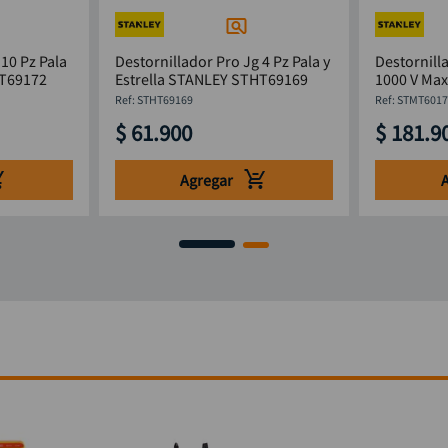
 10 Pz Pala
Destornillador Pro Jg 4 Pz Pala y
Destornill
STHT69172
Estrella STANLEY STHT69169
1000 V Maxsteel
STMT6017
:
STHT69169
:
STMT6017
$
61
.
900
$
181
.
9
Agregar