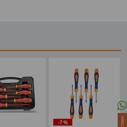
-
7 %