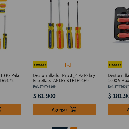
 10 Pz Pala
Destornillador Pro Jg 4 Pz Pala y
Destornill
STHT69172
Estrella STANLEY STHT69169
1000 V Maxsteel
STMT6017
:
STHT69169
:
STMT6017
$
61
.
900
$
181
.
9
Agregar