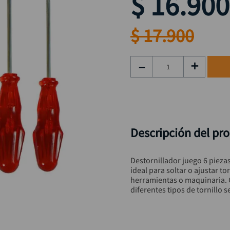
$
16
.
900
rueda
9
.
alicate
10
.
$
17
.
900
－
＋
Descripción del pr
Destornillador juego 6 pieza
ideal para soltar o ajustar t
herramientas o maquinaria. 
diferentes tipos de tornillo 