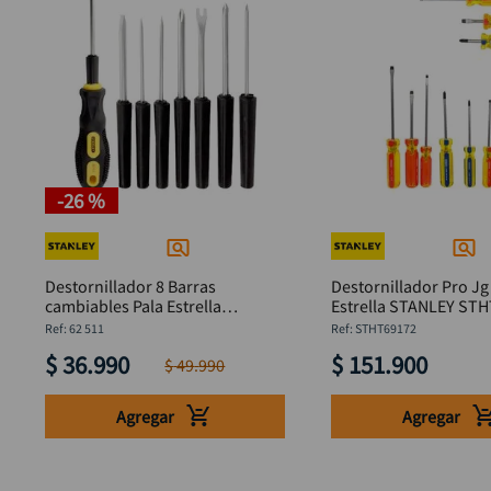
-
26 %
Destornillador 8 Barras
Destornillador Pro Jg
cambiables Pala Estrella
Estrella STANLEY 
STANLEY 62 511
:
62 511
:
STHT69172
$
36
.
990
$
151
.
900
$
49
.
990
Agregar
Agregar