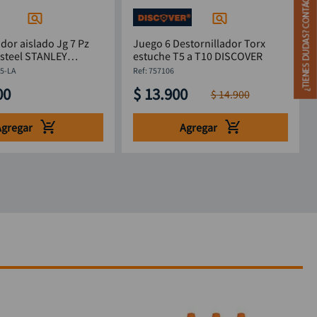
ador aislado Jg 7 Pz
Juego 6 Destornillador Torx
 STANLEY
estuche T5 a T10 DISCOVER
5-LA
5-LA
:
757106
00
$
13
.
900
$
14
.
900
Agregar
Agregar