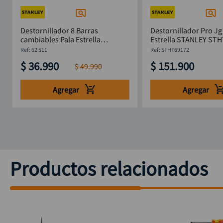
Destornillador 8 Barras
Destornillador Pro Jg
cambiables Pala Estrella
Estrella STANLEY 
STANLEY 62 511
:
62 511
:
STHT69172
$
36
.
990
$
151
.
900
$
49
.
990
Agregar
Agregar
Productos relacionados