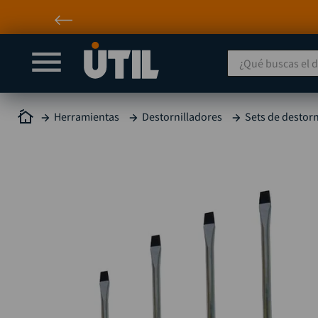
¿Qué buscas el día
Herramientas
Destornilladores
Sets de destorn