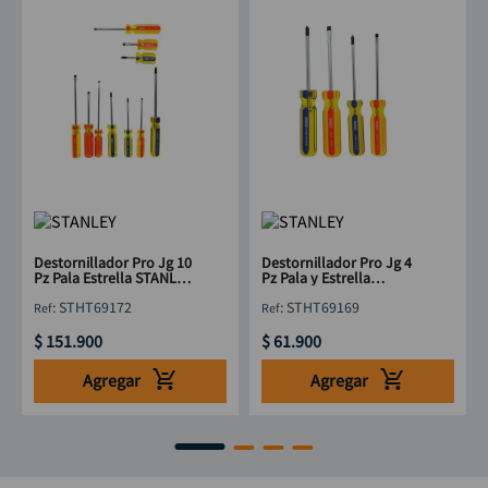
Destornillador Pro Jg 10
Destornillador Pro Jg 4
Pz Pala Estrella STANLEY
Pz Pala y Estrella
STHT69172
STANLEY STHT69169
:
STHT69172
:
STHT69169
$
151
.
900
$
61
.
900
Agregar
Agregar