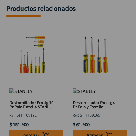
Productos relacionados
Destornillador Pro Jg 10
Destornillador Pro Jg 4
Pz Pala Estrella STANLEY
Pz Pala y Estrella
STHT69172
STANLEY STHT69169
:
STHT69172
:
STHT69169
$
151
.
900
$
61
.
900
Agregar
Agregar