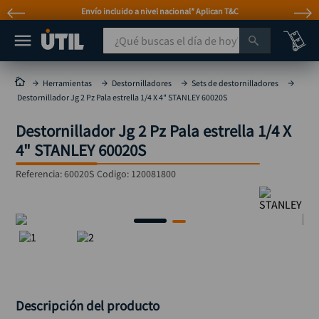
Atención personalizada por WhatsApp
¿Qué buscas el día de hoy?
TÉRMINOS MÁS BUSCADOS
Herramientas
Destornilladores
Sets de destornilladores
Destornillador Jg 2 Pz Pala estrella 1/4 X 4" STANLEY 60020S
taladro
1
.
Destornillador Jg 2 Pz Pala estrella 1/4 X
taladros pulidoras
2
.
4" STANLEY 60020S
compresor
3
.
Referencia
:
60020S
Codigo:
120081800
llave
4
.
sierra circular
5
.
ruteadora
6
.
broca
7
.
hidrolavadora
8
.
rueda
9
.
Descripción del producto