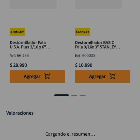
Destornillador Pala
Destornillador BASIC
U.S.A. Plus 3/16 x 6"
Pala 3/16x 3" STANLEY
STANLEY 66 186
60003S
:
66 186
:
60003S
$
29
.
990
$
10
.
990
Agregar
Agregar
Valoraciones
Cargando el resumen…