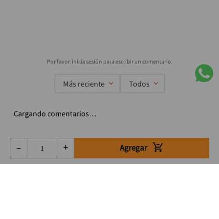
Más reciente
Todos
Cargando comentarios…
Agregar
－
＋
Suscríbete a nuestro Newsletter
Se el primero en enterarte de nuestras ofertas, lanzamientos y
consejos para tu trabajo
Acepto los Término y condiciones