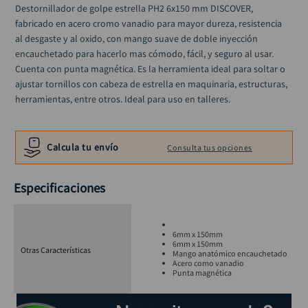
alicate
Destornillador de golpe estrella PH2 6x150 mm DISCOVER,  
10
.
fabricado en acero cromo vanadio para mayor dureza, resistencia 
al desgaste y al oxido, con mango suave de doble inyección 
encauchetado para hacerlo mas cómodo, fácil, y seguro al usar. 
Cuenta con punta magnética. Es la herramienta ideal para soltar o 
ajustar tornillos con cabeza de estrella en maquinaria, estructuras, 
herramientas, entre otros. Ideal para uso en talleres.
Calcula tu envío
Consulta tus opciones
Especificaciones
6mm x 150mm
6mm x 150mm
Otras Características
Mango anatómico encauchetado
Acero como vanadio
Punta magnética