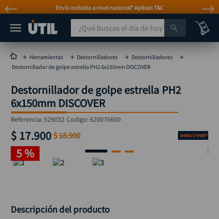
Envío incluido a nivel nacional* Aplican T&C
¿Qué buscas el día de hoy?
TÉRMINOS MÁS BUSCADOS
Herramientas
Destornilladores
Destornilladores
Destornillador de golpe estrella PH2 6x150mm DISCOVER
taladro
1
.
Destornillador de golpe estrella PH2
taladros pulidoras
2
.
6x150mm DISCOVER
compresor
3
.
Referencia
:
529032
Codigo:
620076600
sierra circular
4
.
$
17
.
900
$
18
.
900
ruteadora
5
.
5 %
broca
6
.
hidrolavadora
7
.
rueda
8
.
taladro inalámbrico
Descripción del producto
9
.