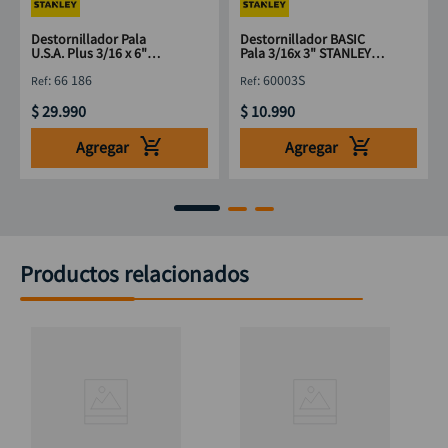
Destornillador Pala
Destornillador BASIC
U.S.A. Plus 3/16 x 6"
Pala 3/16x 3" STANLEY
STANLEY 66 186
60003S
:
66 186
:
60003S
$
29
.
990
$
10
.
990
Agregar
Agregar
Productos relacionados