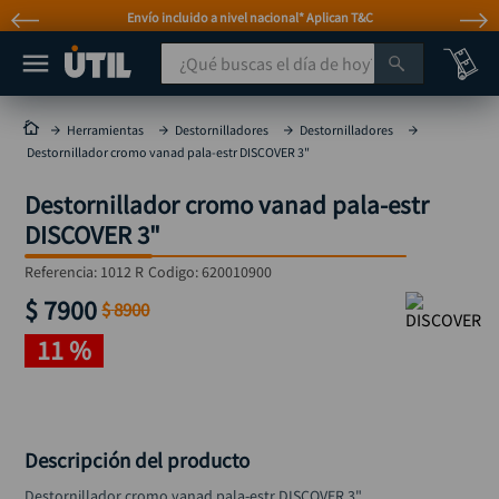
Envío incluido a nivel nacional* Aplican T&C
¿Qué buscas el día de hoy?
TÉRMINOS MÁS BUSCADOS
Herramientas
Destornilladores
Destornilladores
Destornillador cromo vanad pala-estr DISCOVER 3"
taladro
1
.
Destornillador cromo vanad pala-estr
taladros pulidoras
2
.
DISCOVER 3"
compresor
3
.
Referencia
:
1012 R
Codigo:
620010900
broca
4
.
$
7900
$
8900
sierra circular
5
.
11 %
hidrolavadora
6
.
ruteadora
7
.
mototool
8
.
Descripción del producto
taladro inalámbrico
9
.
Destornillador cromo vanad pala-estr DISCOVER 3"