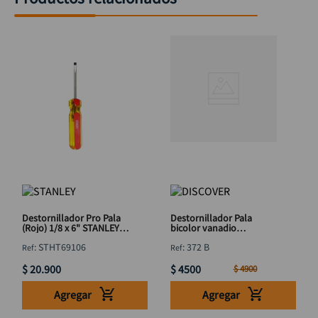
Destornillador Pro Pala
Destornillador Pala
(Rojo) 1/8 x 6" STANLEY
bicolor vanadio
STHT69106
DISCOVER 5mm x 3"
:
STHT69106
:
372 B
$
20
.
900
$
4500
$
4900
Agregar
Agregar