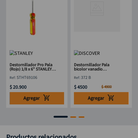
Destornillador Pro Pala
Destornillador Pala
(Rojo) 1/8 x 6" STANLEY
bicolor vanadio
STHT69106
DISCOVER 5mm x 3"
:
STHT69106
:
372 B
$
20
.
900
$
4500
$
4900
Agregar
Agregar
Productos relacionados