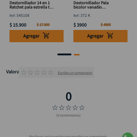
Destornillador 14 en 1
Destornillador Pala
Ratchet pala estrella torx
bicolor vanadio
DISCOVER
DISCOVER 3mm x 3"
:
545108
:
372 K
$
15
.
900
$
3900
$
17
.
900
$
4500
Agregar
Agregar
☆
☆
☆
☆
☆
Valoraciones
Escribe un comentario
☆
☆
☆
☆
☆
(0 comentarios)