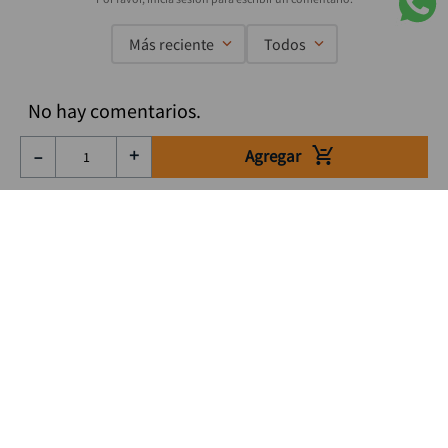
Más reciente
Todos
No hay comentarios.
Agregar
－
＋
Suscríbete a nuestro Newsletter
Se el primero en enterarte de nuestras ofertas, lanzamientos y
consejos para tu trabajo
Acepto los Término y condiciones
Suscribirme