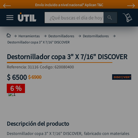
Envío incluido a nivel nacional* Aplican T&C
¿Qué buscas el día de hoy?
TÉRMINOS MÁS BUSCADOS
Herramientas
Destornilladores
Destornilladores
Destornillador copa 3" X 7/16" DISCOVER
taladro
1
.
Destornillador copa 3" X 7/16" DISCOVER
taladros pulidoras
2
.
compresor
3
.
Referencia
:
31116
Codigo:
620080400
$
6500
llave
$
6900
4
.
6 %
combo
5
.
ruteadora
6
.
sierra circular
7
.
broca
8
.
Descripción del producto
rueda
9
.
Destornillador copa 3" X 7/16" DISCOVER,  fabricado con materiales 