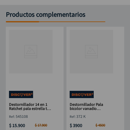
Productos complementarios
Destornillador 14 en 1
Destornillador Pala
Ratchet pala estrella torx
bicolor vanadio
DISCOVER
DISCOVER 3mm x 3"
:
545108
:
372 K
$
15
.
900
$
3900
$
17
.
900
$
4500