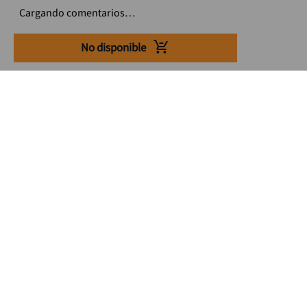
Cargando comentarios…
No disponible
Suscríbete a nuestro Newsletter
Se el primero en enterarte de nuestras ofertas, lanzamientos y
consejos para tu trabajo
Acepto los Término y condiciones
Suscribirme
Medios de pago