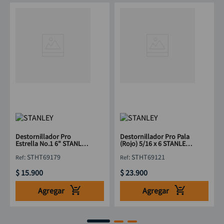
Destornillador Pro
Destornillador Pro Pala
Estrella No.1 6" STANLEY
(Rojo) 5/16 x 6 STANLEY
STHT69179
STHT69121
:
STHT69179
:
STHT69121
$
15
.
900
$
23
.
900
Agregar
Agregar