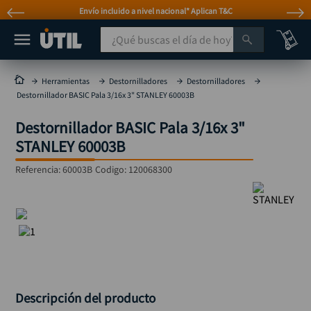
 T&C
Atención personalizada por WhatsAp
¿Qué buscas el día de hoy?
TÉRMINOS MÁS BUSCADOS
Herramientas
Destornilladores
Destornilladores
Destornillador BASIC Pala 3/16x 3" STANLEY 60003B
taladro
1
.
Destornillador BASIC Pala 3/16x 3"
taladros pulidoras
2
.
STANLEY 60003B
compresor
3
.
Referencia
:
60003B
Codigo:
120068300
sierra circular
4
.
mototool
5
.
broca
6
.
llave impacto
7
.
hidrolavadora
8
.
rodachina
9
.
Descripción del producto