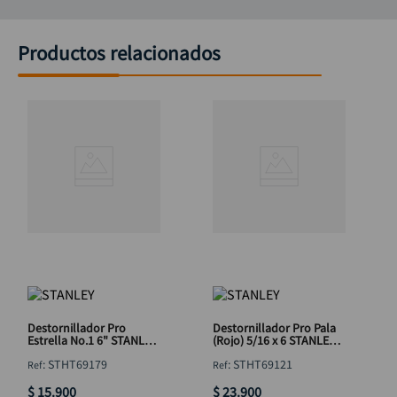
Productos relacionados
Destornillador Pro
Destornillador Pro Pala
Estrella No.1 6" STANLEY
(Rojo) 5/16 x 6 STANLEY
STHT69179
STHT69121
:
STHT69179
:
STHT69121
$
15
.
900
$
23
.
900