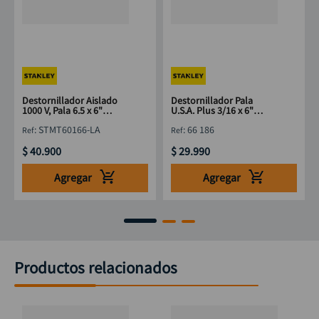
Destornillador Aislado
Destornillador Pala
1000 V, Pala 6.5 x 6"
U.S.A. Plus 3/16 x 6"
STANLEY STMT60166-LA
STANLEY 66 186
:
STMT60166-LA
:
66 186
$
40
.
900
$
29
.
990
Agregar
Agregar
Productos relacionados