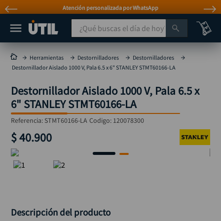
Atención personalizada por WhatsApp
¿Qué buscas el día de hoy?
TÉRMINOS MÁS BUSCADOS
Herramientas
Destornilladores
Destornilladores
Destornillador Aislado 1000 V, Pala 6.5 x 6" STANLEY STMT60166-LA
taladro
1
.
Destornillador Aislado 1000 V, Pala 6.5 x
taladros pulidoras
2
.
6" STANLEY STMT60166-LA
compresor
3
.
Referencia
:
STMT60166-LA
Codigo:
120078300
llave
4
.
$
40
.
900
sierra circular
5
.
ruteadora
6
.
broca
7
.
hidrolavadora
8
.
rueda
9
.
Descripción del producto