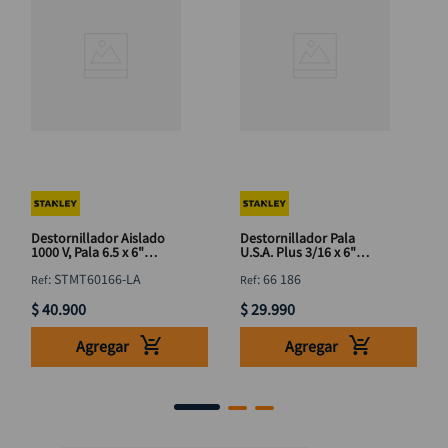
Destornillador Aislado
Destornillador Pala
1000 V, Pala 6.5 x 6"
U.S.A. Plus 3/16 x 6"
STANLEY STMT60166-LA
STANLEY 66 186
:
STMT60166-LA
:
66 186
$
40
.
900
$
29
.
990
Agregar
Agregar