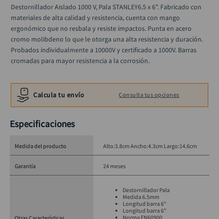
alicate
10
.
Destornillador Aislado 1000 V, Pala STANLEY6.5 x 6". Fabricado con 
materiales de alta calidad y resistencia, cuenta con mango 
ergonómico que no resbala y resiste impactos. Punta en acero 
cromo molibdeno lo que le otorga una alta resistencia y duración. 
Probados individualmente a 10000V y certificado a 1000V. Barras 
cromadas para mayor resistencia a la corrosión.
Calcula tu envío
Consulta tus opciones
Especificaciones
Medida del producto
Alto:3.8cm Ancho:4.3cm Largo:14.6cm
Garantía
24 meses
Destornillador Pala
Medida 6.5mm
Longitud barra 6"
Longitud barra 6"
Norma EN60900
Otras Características