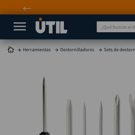
¿Qué buscas el día
Herramientas
Destornilladores
Sets de destorn