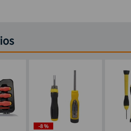
ios
-
8 %