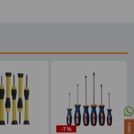
-
7 %