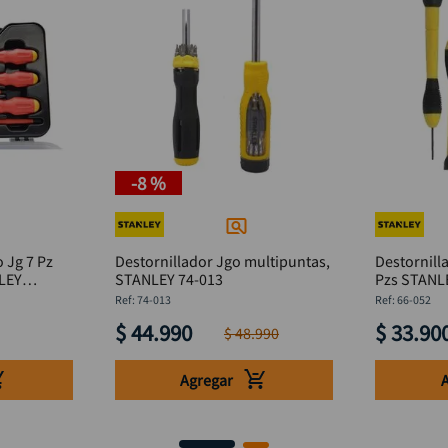
-
8 %
 Jg 7 Pz
Destornillador Jgo multipuntas,
Destornill
STANLEY 74-013
Pzs STA
:
74-013
:
66-052
$
44
.
990
$
33
.
90
$
48
.
990
Agregar