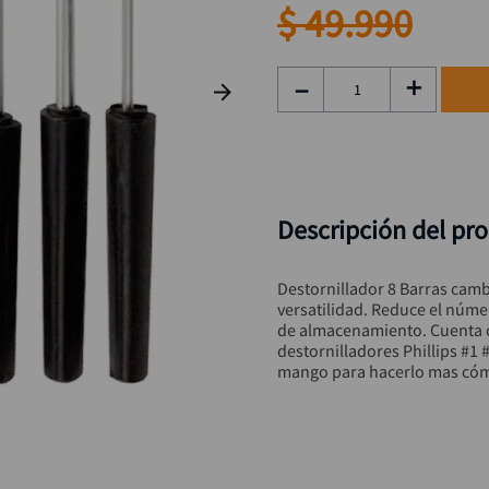
rueda
9
.
$
49
.
990
alicate
10
.
－
＋
Descripción del pr
Destornillador 8 Barras cam
versatilidad. Reduce el núme
de almacenamiento. Cuenta co
destornilladores Phillips #1 
mango para hacerlo mas cóm