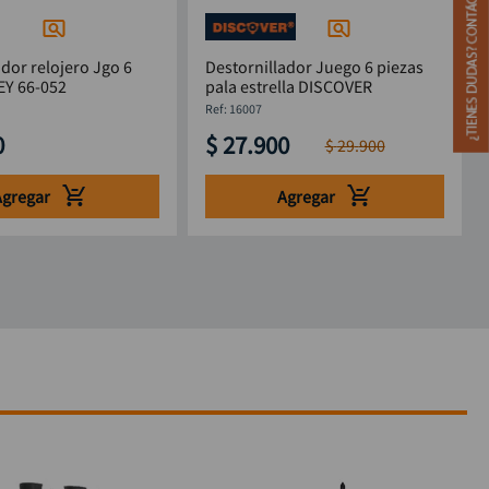
ador relojero Jgo 6
Destornillador Juego 6 piezas
NLEY 66-052
pala estrella DISCOVER
:
16007
0
$
27
.
900
$
29
.
900
Agregar
Agregar