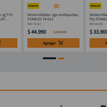
 Jg 7 Pz
Destornillador Jgo multipuntas,
Destornill
STANLEY 74-013
Pzs STA
:
74-013
:
66-052
$
44
.
990
$
33
.
90
$
48
.
990
Agregar