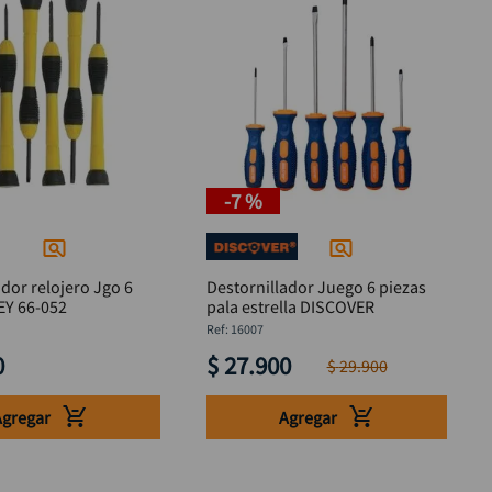
-
7 %
ador relojero Jgo 6
Destornillador Juego 6 piezas
NLEY 66-052
pala estrella DISCOVER
:
16007
0
$
27
.
900
$
29
.
900
Agregar
Agregar