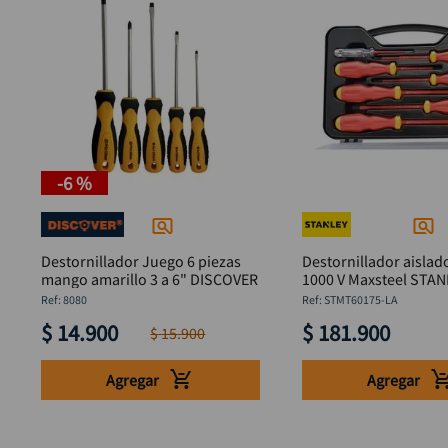
-
6 %
Destornillador Juego 6 piezas
Destornillador aislado
mango amarillo 3 a 6" DISCOVER
1000 V Maxsteel STANLEY
STMT60175-LA
:
8080
:
STMT60175-LA
$
14
.
900
$
181
.
900
$
15
.
900
Agregar
Agregar