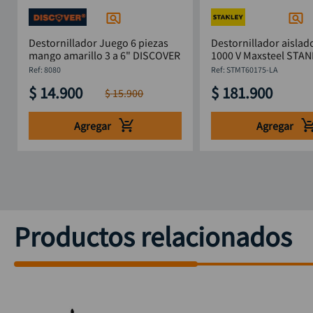
Destornillador Juego 6 piezas
Destornillador aislado
mango amarillo 3 a 6" DISCOVER
1000 V Maxsteel STANLEY
STMT60175-LA
:
8080
:
STMT60175-LA
$
14
.
900
$
181
.
900
$
15
.
900
Agregar
Agregar
Productos relacionados