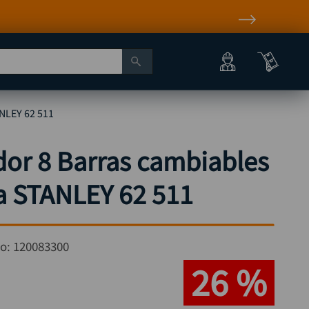
ANLEY 62 511
dor 8 Barras cambiables
la STANLEY 62 511
go:
120083300
26 %