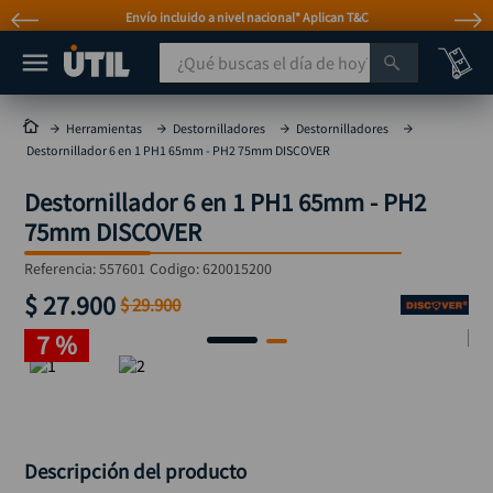
Envío incluido a nivel nacional* Aplican T&C
¿Qué buscas el día de hoy?
TÉRMINOS MÁS BUSCADOS
Herramientas
Destornilladores
Destornilladores
Destornillador 6 en 1 PH1 65mm - PH2 75mm DISCOVER
taladro
1
.
Destornillador 6 en 1 PH1 65mm - PH2
taladros pulidoras
2
.
75mm DISCOVER
compresor
3
.
Referencia
:
557601
Codigo:
620015200
sierra circular
4
.
$
27
.
900
$
29
.
900
ruteadora
5
.
7 %
broca
6
.
hidrolavadora
7
.
rueda
8
.
taladro inalámbrico
Descripción del producto
9
.