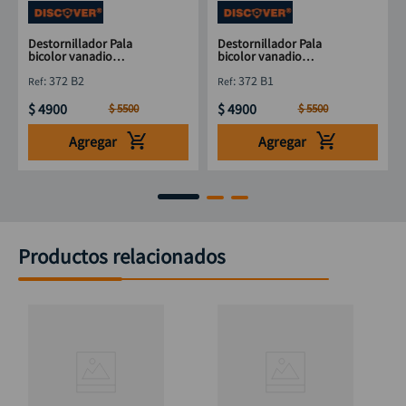
Destornillador Pala
Destornillador Pala
bicolor vanadio
bicolor vanadio
DISCOVER 5mm x 6"
DISCOVER 5mm x 4"
:
372 B2
:
372 B1
$
4900
$
4900
$
5500
$
5500
Agregar
Agregar
Productos relacionados