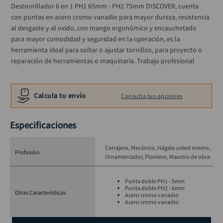
alicate
Destornillador 6 en 1 PH1 65mm - PH2 75mm DISCOVER, cuenta 
10
.
con puntas en acero cromo vanadio para mayor dureza, resistencia 
al desgaste y al oxido, con mango ergonómico y encauchetado 
para mayor comodidad y seguridad en la operación, es la 
herramienta ideal para soltar o ajustar tornillos, para proyecto o 
reparación de herramientas o maquinaria. Trabajo profesional
Calcula tu envío
Consulta tus opciones
Especificaciones
Cerrajero
Mecánico
Hágalo usted mismo
Profesión
Ornamentador
Plomero
Maestro de obra
Punta doble PH1 - 5mm
Punta doble PH2 - 6mm
Otras Características
Acero cromo vanadio
Acero cromo vanadio