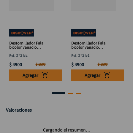
Destornillador Pala
Destornillador Pala
bicolor vanadio
bicolor vanadio
DISCOVER 5mm x 6"
DISCOVER 5mm x 4"
:
372 B2
:
372 B1
$
4900
$
4900
$
5500
$
5500
Agregar
Agregar
Valoraciones
Cargando el resumen…