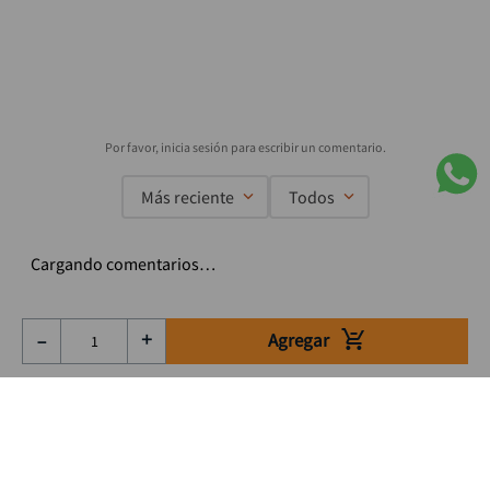
Más reciente
Todos
Cargando comentarios…
Agregar
－
＋
Suscríbete a nuestro Newsletter
Se el primero en enterarte de nuestras ofertas, lanzamientos y
consejos para tu trabajo
Acepto los Término y condiciones