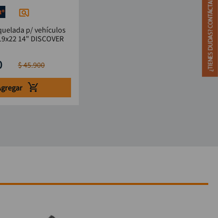
quelada p/ vehículos
13/16x17x19x22 14" DISCOVER
0
$
45
.
900
Agregar