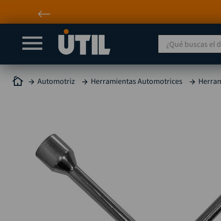
¿Qué buscas el día
Automotriz
Herramientas Automotrices
Herram