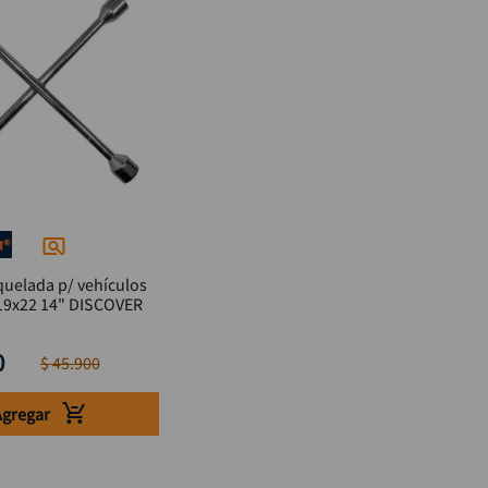
quelada p/ vehículos
13/16x17x19x22 14" DISCOVER
0
$
45
.
900
Agregar