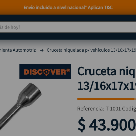
Envío incluido a nivel nacional* Aplican T&C
 de hoy?
TÉRMINOS MÁS BUSCADOS
ienta Automotriz
Cruceta niquelada p/ vehículos 13/16x17x1
taladro
1
.
taladros pulidoras
2
.
Cruceta niq
compresor
3
.
13/16x17x1
sierra circular
4
.
ruteadora
5
.
broca
6
.
Referencia
:
T 1001
Codi
hidrolavadora
7
.
$
43
.
900
rueda
8
.