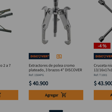
-
4 %
o 2 a 7
Extractores de polea cromo
Cruceta ni
plateado, 3 brazos 4" DISCOVER
:
1584PG
:
T 1001
$
40
.
900
$
43
.
90
Agregar