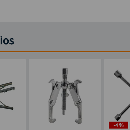
ios
-
4 %