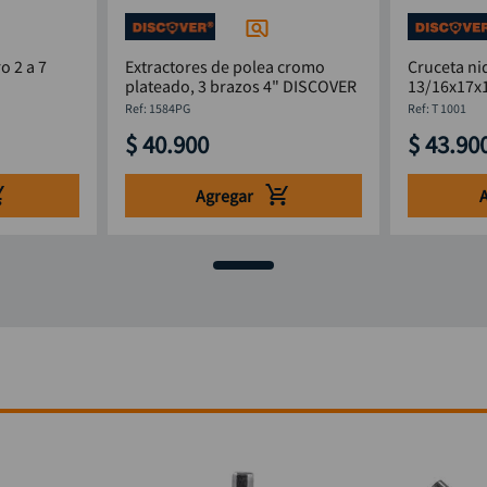
o 2 a 7
Extractores de polea cromo
Cruceta ni
plateado, 3 brazos 4" DISCOVER
:
1584PG
:
T 1001
$
40
.
900
$
43
.
90
Agregar