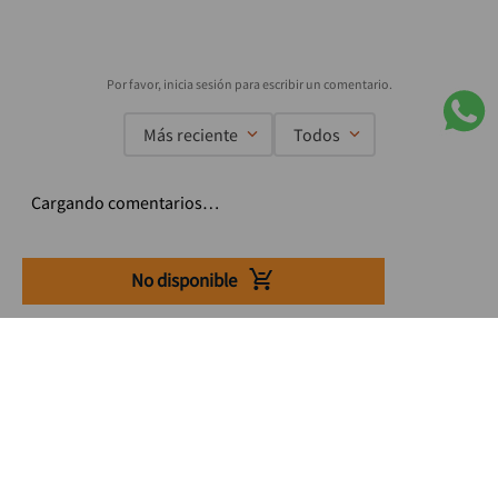
Más reciente
Todos
Cargando comentarios…
No disponible
Suscríbete a nuestro Newsletter
Se el primero en enterarte de nuestras ofertas, lanzamientos y
consejos para tu trabajo
Acepto los Término y condiciones
Suscribirme