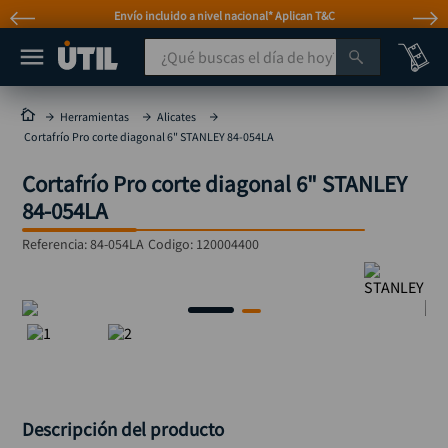
Envío incluido a nivel nacional* Aplican T&C
¿Qué buscas el día de hoy?
TÉRMINOS MÁS BUSCADOS
Herramientas
Alicates
Cortafrío Pro corte diagonal 6" STANLEY 84-054LA
taladro
1
.
Cortafrío Pro corte diagonal 6" STANLEY
taladros pulidoras
2
.
84-054LA
compresor
3
.
Referencia
:
84-054LA
Codigo:
120004400
broca
4
.
sierra circular
5
.
hidrolavadora
6
.
ruteadora
7
.
mototool
8
.
taladro inalámbrico
9
.
Descripción del producto