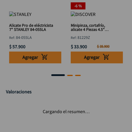
-
6 %
Alicate Pro de eléctricista
Minipinza, cortafrío,
7" STANLEY 84-055LA
alicate 4 Piezas 4.5"
DISCOVER
:
84-055LA
:
81229Z
$
57
.
900
$
33
.
900
$
35
.
900
Agregar
Agregar
Valoraciones
Cargando el resumen…