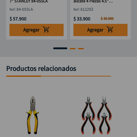
7" STANLEY 84-055LA
alicate 4 Piezas 4.5"
DISCOVER
:
84-055LA
:
81229Z
$
57
.
900
$
33
.
900
$
35
.
900
Agregar
Agregar
Productos relacionados