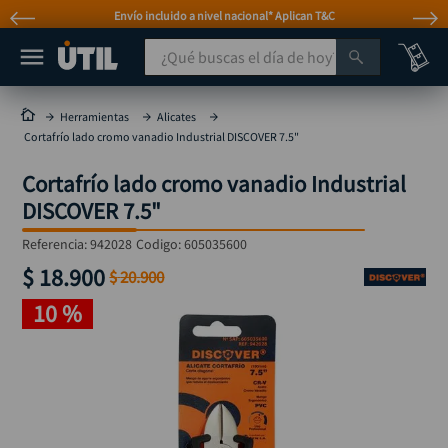
Envío incluido a nivel nacional* Aplican T&C
¿Qué buscas el día de hoy?
TÉRMINOS MÁS BUSCADOS
Herramientas
Alicates
Cortafrío lado cromo vanadio Industrial DISCOVER 7.5"
taladro
1
.
Cortafrío lado cromo vanadio Industrial
taladros pulidoras
2
.
DISCOVER 7.5"
compresor
3
.
Referencia
:
942028
Codigo:
605035600
llave
4
.
$
18
.
900
$
20
.
900
sierra circular
5
.
10 %
ruteadora
6
.
broca
7
.
hidrolavadora
8
.
rueda
9
.