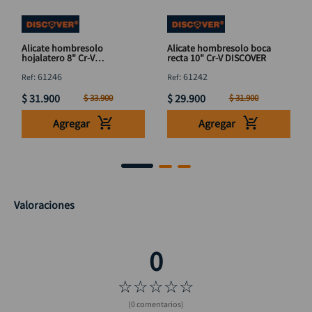
Alicate hombresolo
Alicate hombresolo boca
hojalatero 8" Cr-V
recta 10" Cr-V DISCOVER
DISCOVER
:
61246
:
61242
$
31
.
900
$
29
.
900
$
33
.
900
$
31
.
900
Agregar
Agregar
Valoraciones
☆
☆
☆
☆
☆
(0 comentarios)