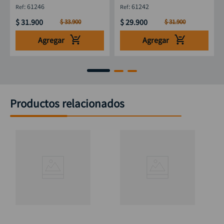
DISCOVER
:
61246
:
61242
$
31
.
900
$
29
.
900
$
33
.
900
$
31
.
900
Agregar
Agregar
Productos relacionados