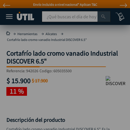
Envío incluido a nivel nacional* Aplican T&C
¿Qué buscas el día de hoy?
Herramientas
Alicates
Cortafrío lado cromo vanadio Industrial DISCOVER 6.5"
Cortafrío lado cromo vanadio Industrial
DISCOVER 6.5"
Referencia
:
942026
Codigo:
605035500
$
15
.
900
$
17
.
900
11 %
Descripción del producto
Cortafrío lado cromo vanadio Industrial DISCOVER 6.5", Es la 