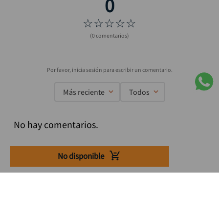
☆
☆
☆
☆
☆
(0 comentarios)
Más reciente
Todos
No hay comentarios.
No disponible
Suscríbete a nuestro Newsletter
Se el primero en enterarte de nuestras ofertas, lanzamientos y