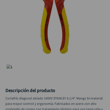
alicate
10
.
Descripción del producto
Cortafrío diagonal aislado 1000V STANLEY 6.1/4". Mango bi-material 
para mayor control y ergonomía. Fabricados en acero con alto 
contenido de cromo con tratamiento térmico para una larga vida y 