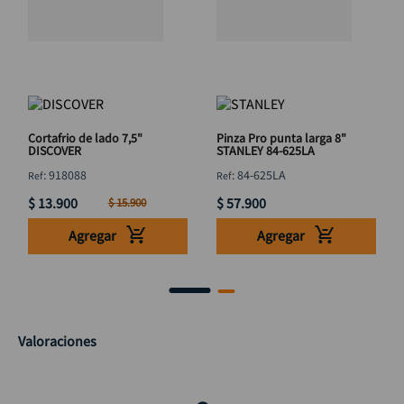
Cortafrio de lado 7,5"
Pinza Pro punta larga 8"
DISCOVER
STANLEY 84-625LA
:
918088
:
84-625LA
$
13
.
900
$
57
.
900
$
15
.
900
Agregar
Agregar
Valoraciones