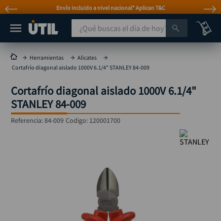
Envío incluido a nivel nacional* Aplican T&C
¿Qué buscas el día de hoy?
TÉRMINOS MÁS BUSCADOS
Herramientas
Alicates
Cortafrío diagonal aislado 1000V 6.1/4" STANLEY 84-009
taladro
1
.
Cortafrío diagonal aislado 1000V 6.1/4"
taladros pulidoras
2
.
STANLEY 84-009
compresor
3
.
Referencia
:
84-009
Codigo:
120001700
llave
4
.
sierra circular
5
.
ruteadora
6
.
broca
7
.
hidrolavadora
8
.
rueda
9
.