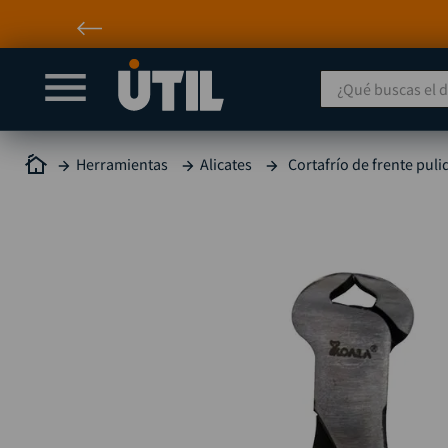
¿Qué buscas el día
Herramientas
Alicates
Cortafrío de frente pul