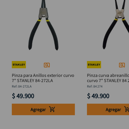
Pinza para Anillos exterior curvo
Pinza curva abreanillo
7" STANLEY 84-272LA
curvo 7" STANLEY 84 
:
84-272LA
:
84 274
$
49
.
900
$
49
.
900
Agregar
Agregar