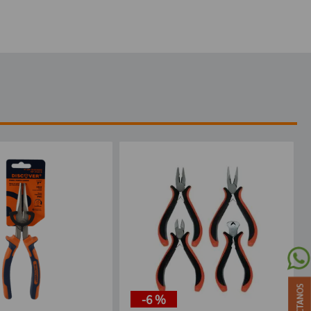
-
6 %