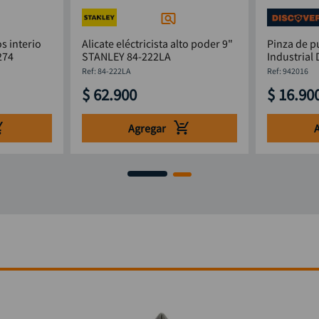
s interio
Alicate eléctricista alto poder 9"
Pinza de 
274
STANLEY 84-222LA
Industrial
:
84-222LA
:
942016
$
62
.
900
$
16
.
90
Agregar