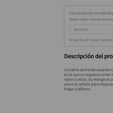
rueda
9
.
alicate
10
.
Este producto no está di
Quiero saber cuando este pr
Al dar clic en 'Enviar' confi
Descripción del pr
Cortafrío de frente amarillo 
en lo que se requiera corta
nylon u otros. Su mango es as
acero al carbón para mejorar 
hogar y talleres.