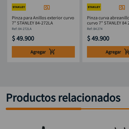
Pinza para Anillos exterior curvo
Pinza curva abreanillo
7" STANLEY 84-272LA
curvo 7" STANLEY 84 
:
84-272LA
:
84 274
$
49
.
900
$
49
.
900
Agregar
Agregar
Productos relacionados