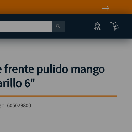
e frente pulido mango
rillo 6"
go:
605029800