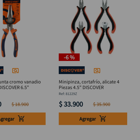
-
6 %
punta cromo vanadio
Minipinza, cortafrío, alicate 4
 DISCOVER 6.5"
Piezas 4.5" DISCOVER
:
81229Z
0
$
33
.
900
$
18
.
900
$
35
.
900
Agregar
Agregar