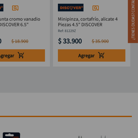
punta cromo vanadio
Minipinza, cortafrío, alicate 4
 DISCOVER 6.5"
Piezas 4.5" DISCOVER
:
81229Z
0
$
33
.
900
$
18
.
900
$
35
.
900
Agregar
Agregar