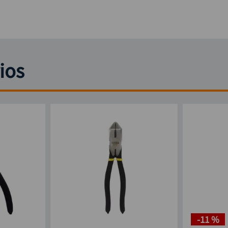
ios
-
11 %