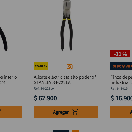
-
11 %
s interio
Alicate eléctricista alto poder 9"
Pinza de 
274
STANLEY 84-222LA
Industrial
:
84-222LA
:
942016
$
62
.
900
$
16
.
90
Agregar