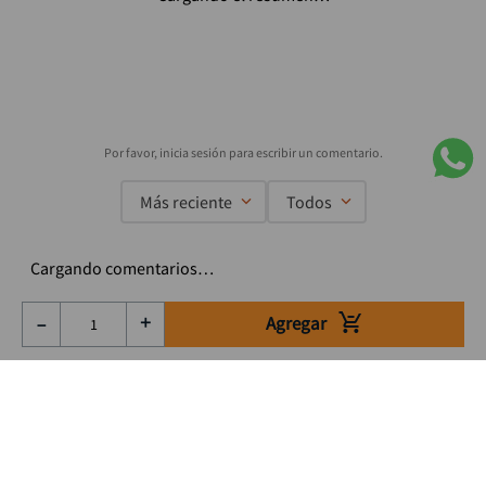
Más reciente
Todos
Cargando comentarios…
Agregar
－
＋
Suscríbete a nuestro Newsletter
Se el primero en enterarte de nuestras ofertas, lanzamientos y
consejos para tu trabajo
Acepto los Término y condiciones