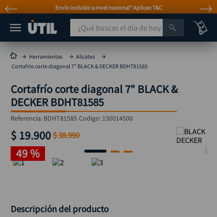
Envío incluido a nivel nacional* Aplican T&C
¿Qué buscas el día de hoy?
TÉRMINOS MÁS BUSCADOS
Herramientas
Alicates
Cortafrío corte diagonal 7" BLACK & DECKER BDHT81585
taladro
1
.
Cortafrío corte diagonal 7" BLACK &
taladros pulidoras
2
.
DECKER BDHT81585
compresor
3
.
Referencia
:
BDHT81585
Codigo:
130014500
llave
4
.
$
19
.
900
$
38
.
990
combo
5
.
49 %
ruteadora
6
.
sierra circular
7
.
broca
8
.
rueda
9
.
Descripción del producto