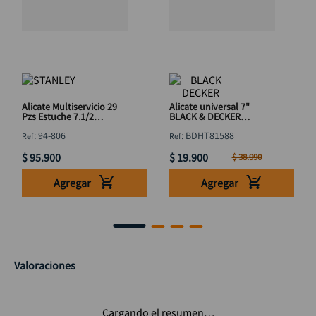
Alicate Multiservicio 29
Alicate universal 7"
Pzs Estuche 7.1/2
BLACK & DECKER
STANLEY 94-806
BDHT81588
:
94-806
:
BDHT81588
$
95
.
900
$
19
.
900
$
38
.
990
Agregar
Agregar
Valoraciones
Cargando el resumen…