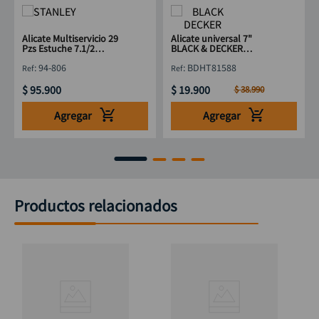
Alicate Multiservicio 29
Alicate universal 7"
Pzs Estuche 7.1/2
BLACK & DECKER
STANLEY 94-806
BDHT81588
:
94-806
:
BDHT81588
$
95
.
900
$
19
.
900
$
38
.
990
Agregar
Agregar
Productos relacionados