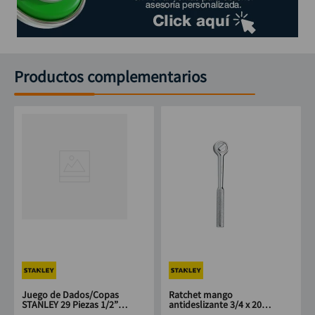
Productos complementarios
Juego de Dados/Copas
Ratchet mango
STANLEY 29 Piezas 1/2”
antideslizante 3/4 x 20"
Métrico – Ref. 86-504
STANLEY 91-316