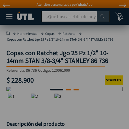
Atención personalizada por WhatsApp
¿Qué buscas el día de hoy?
TÉRMINOS MÁS BUSCADOS
Herramientas
Copas
Ratchets
Copas con Ratchet Jgo 25 Pz 1/2" 10-14mm STAN 3/8-3/4" STANLEY 86 736
taladro
1
.
Copas con Ratchet Jgo 25 Pz 1/2" 10-
taladros pulidoras
2
.
14mm STAN 3/8-3/4" STANLEY 86 736
compresor
3
.
Referencia
:
86 736
Codigo:
120061000
broca
4
.
$
228
.
900
sierra circular
5
.
hidrolavadora
6
.
ruteadora
7
.
mototool
8
.
taladro inalámbrico
9
.
Descripción del producto