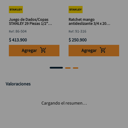
Juego de Dados/Copas
Ratchet mango
STANLEY 29 Piezas 1/2”
antideslizante 3/4 x 20"
Métrico – Ref. 86-504
STANLEY 91-316
:
86-504
:
91-316
$
413
.
900
$
250
.
900
Agregar
Agregar
Valoraciones
Cargando el resumen…