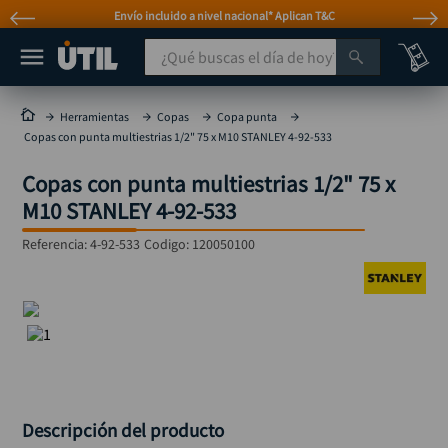
Envío incluido a nivel nacional* Aplican T&C
¿Qué buscas el día de hoy?
TÉRMINOS MÁS BUSCADOS
Herramientas
Copas
Copa punta
Copas con punta multiestrias 1/2" 75 x M10 STANLEY 4-92-533
taladro
1
.
Copas con punta multiestrias 1/2" 75 x
taladros pulidoras
2
.
M10 STANLEY 4-92-533
compresor
3
.
Referencia
:
4-92-533
Codigo:
120050100
sierra circular
4
.
ruteadora
5
.
broca
6
.
hidrolavadora
7
.
rueda
8
.
taladro inalámbrico
9
.
Descripción del producto