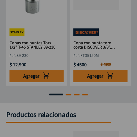
Copas con puntas Torx
Copa con punta torx
1/2" T-45 STANLEY 89-230
corta DISCOVER 3/8",
punta 5/16"x T50
:
89-230
:
FT35150M
$
12
.
900
$
4500
$
4900
Agregar
Agregar
Productos relacionados