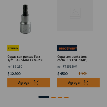
Copas con puntas Torx
Copa con punta torx
1/2" T-45 STANLEY 89-230
corta DISCOVER 3/8",
punta 5/16"x T50
:
89-230
:
FT35150M
$
12
.
900
$
4500
$
4900
Agregar
Agregar