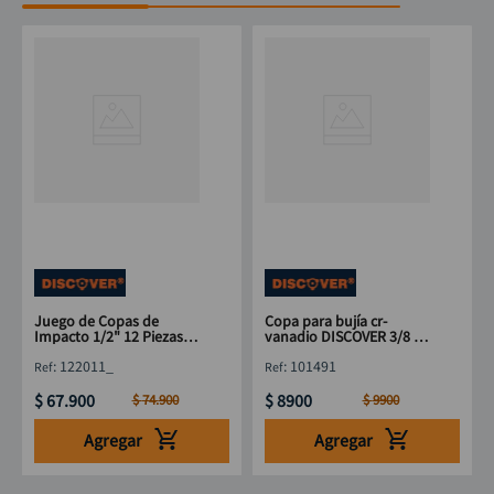
Juego de Copas de
Copa para bujía cr-
Impacto 1/2" 12 Piezas
vanadio DISCOVER 3/8 x
Cr-Mo Discover
13/16"
:
122011_
:
101491
$
67
.
900
$
8900
$
74
.
900
$
9900
Agregar
Agregar