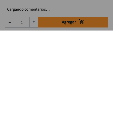
Cargando comentarios…
Agregar
－
＋
Suscríbete a nuestro Newsletter
Se el primero en enterarte de nuestras ofertas, lanzamientos y
consejos para tu trabajo
Acepto los Término y condiciones
Suscribirme
Medios de pago