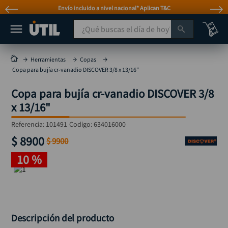
Envío incluido a nivel nacional* Aplican T&C
¿Qué buscas el día de hoy?
TÉRMINOS MÁS BUSCADOS
Herramientas
Copas
Copa para bujía cr-vanadio DISCOVER 3/8 x 13/16"
taladro
1
.
Copa para bujía cr-vanadio DISCOVER 3/8
taladros pulidoras
2
.
x 13/16"
compresor
3
.
Referencia
:
101491
Codigo:
634016000
sierra circular
4
.
$
8900
$
9900
ruteadora
5
.
10 %
broca
6
.
hidrolavadora
7
.
rueda
8
.
taladro inalámbrico
Descripción del producto
9
.