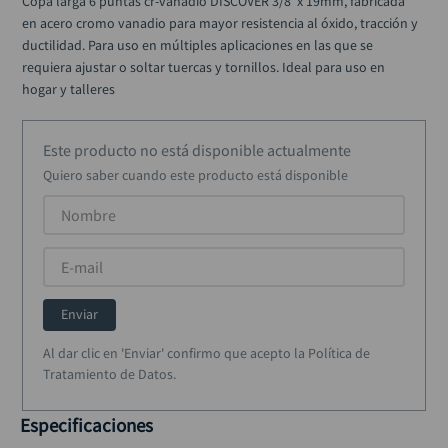
Copa larga 6 puntas cr-vanadio DISCOVER 3/8"x 19mm, fabricada 
alicate
10
.
en acero cromo vanadio para mayor resistencia al óxido, tracción y 
ductilidad. Para uso en múltiples aplicaciones en las que se 
requiera ajustar o soltar tuercas y tornillos. Ideal para uso en 
hogar y talleres
Este producto no está disponible actualmente
Quiero saber cuando este producto está disponible
Enviar
Al dar clic en 'Enviar' confirmo que acepto la Política de
Tratamiento de Datos.
Especificaciones