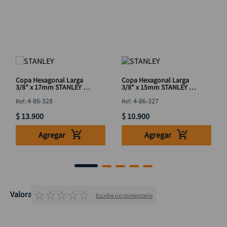
Copa Hexagonal Larga
Copa Hexagonal Larga
3/8" x 17mm STANLEY 4-
3/8" x 15mm STANLEY 4-
86-328
86-327
:
4-86-328
:
4-86-327
$
13
.
900
$
10
.
900
Agregar
Agregar
☆
☆
☆
☆
☆
Valoraciones
Escribe un comentario