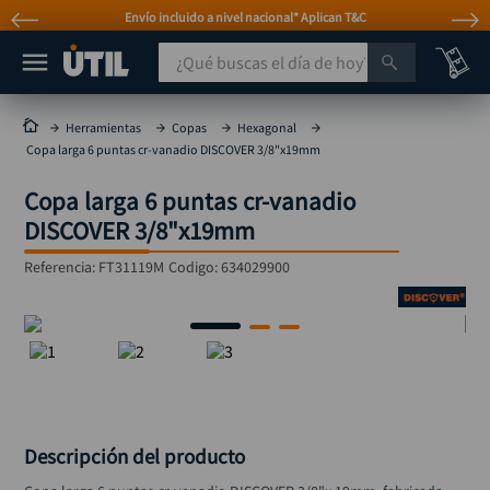
 T&C
Atención personalizada por WhatsAp
¿Qué buscas el día de hoy?
TÉRMINOS MÁS BUSCADOS
Herramientas
Copas
Hexagonal
Copa larga 6 puntas cr-vanadio DISCOVER 3/8"x19mm
taladro
1
.
Copa larga 6 puntas cr-vanadio
taladros pulidoras
2
.
DISCOVER 3/8"x19mm
compresor
3
.
Referencia
:
FT31119M
Codigo:
634029900
llave
4
.
sierra circular
5
.
ruteadora
6
.
broca
7
.
hidrolavadora
8
.
Descripción del producto
rueda
9
.