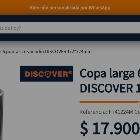
 de hoy?
TÉRMINOS MÁS BUSCADOS
a 6 puntas cr-vanadio DISCOVER 1/2"x24mm
taladro
1
.
taladros pulidoras
2
.
Copa larga 
compresor
3
.
DISCOVER 
llave
4
.
sierra circular
5
.
ruteadora
6
.
Referencia
:
FT41224M
C
broca
7
.
$
17
.
900
hidrolavadora
8
.