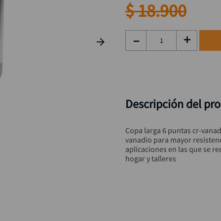
rueda
9
.
$
18
.
900
alicate
10
.
－
＋
Descripción del pr
Copa larga 6 puntas cr-vana
vanadio para mayor resistenci
aplicaciones en las que se req
hogar y talleres