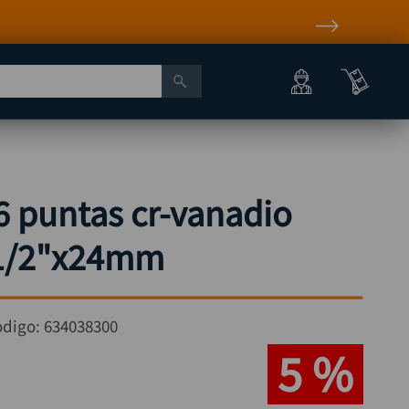
Paga a Crédito con Addi y Sistecrédito
6 puntas cr-vanadio
1/2"x24mm
odigo:
634038300
5 %