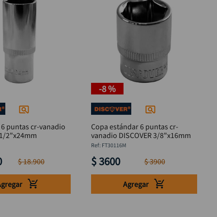
-
8 %
 6 puntas cr-vanadio
Copa estándar 6 puntas cr-
 1/2"x24mm
vanadio DISCOVER 3/8"x16mm
M
:
FT30116M
0
$
3600
$
18
.
900
$
3900
Agregar
Agregar