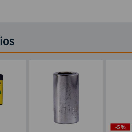
ios
-
5 %