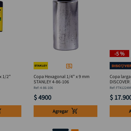
-
5 %
x 1/2"
Copa Hexagonal 1/4" x 9 mm
Copa larga
STANLEY 4-86-106
DISCOVER
:
4-86-106
:
FT41224
$
4900
$
17
.
90
Agregar