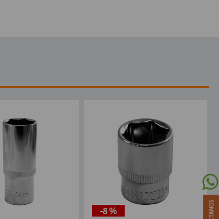
-
8 %