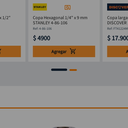
x 1/2"
Copa Hexagonal 1/4" x 9 mm
Copa larga
STANLEY 4-86-106
DISCOVER
:
4-86-106
:
FT41224
$
4900
$
17
.
90
Agregar