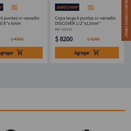
 6 puntas cr-vanadio
Copa larga 6 puntas cr-vanadio
3/8"x 6mm
DISCOVER 1/2"x12mm"
M
:
102192
$
8200
$
4900
$
9200
Agregar
Agregar