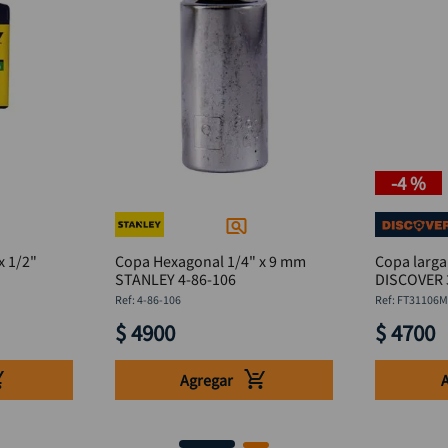
-
4 %
x 1/2"
Copa Hexagonal 1/4" x 9 mm
Copa larga
STANLEY 4-86-106
DISCOVER 
:
4-86-106
:
FT31106
$
4900
$
4700
Agregar