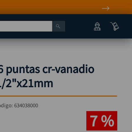
6 puntas cr-vanadio
1/2"x21mm
odigo:
634038000
7 %