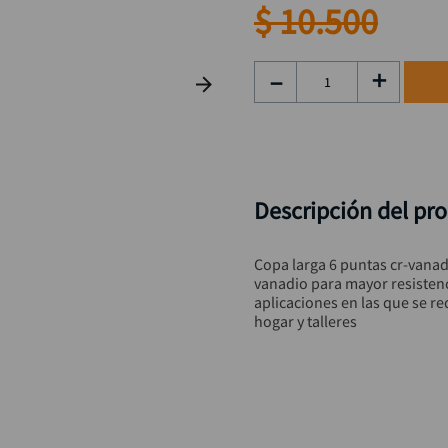
taladro inalámbrico
9
.
$
10
.
500
llave
10
.
－
＋
Descripción del pr
Copa larga 6 puntas cr-vana
vanadio para mayor resistenci
aplicaciones en las que se req
hogar y talleres