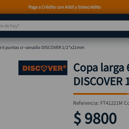
Envío incluido a nivel nacional* Aplican T&C
 de hoy?
TÉRMINOS MÁS BUSCADOS
a 6 puntas cr-vanadio DISCOVER 1/2"x21mm
taladro
1
.
taladros pulidoras
2
.
Copa larga 
compresor
3
.
DISCOVER 
sierra circular
4
.
ruteadora
5
.
broca
6
.
Referencia
:
FT41221M
C
hidrolavadora
7
.
$
9800
rueda
8
.