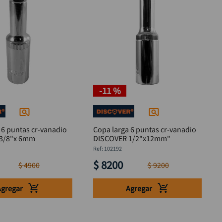
-
11 %
 6 puntas cr-vanadio
Copa larga 6 puntas cr-vanadio
3/8"x 6mm
DISCOVER 1/2"x12mm"
M
:
102192
$
8200
$
4900
$
9200
Agregar
Agregar