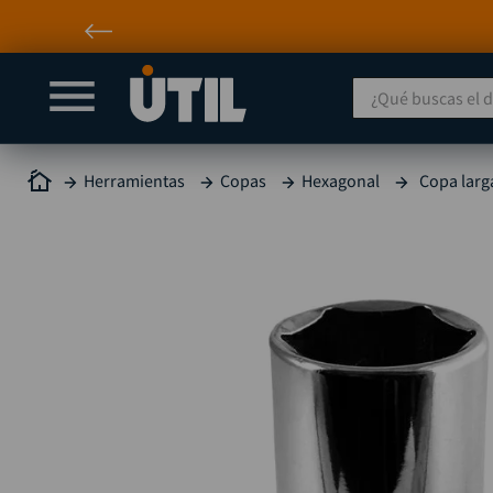
¿Qué buscas el día
Herramientas
Copas
Hexagonal
Copa larg