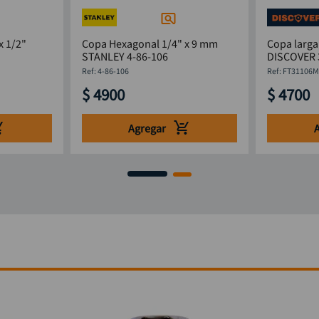
x 1/2"
Copa Hexagonal 1/4" x 9 mm
Copa larga
STANLEY 4-86-106
DISCOVER 
:
4-86-106
:
FT31106
$
4900
$
4700
Agregar