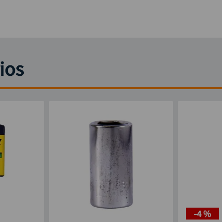
ios
-
4 %