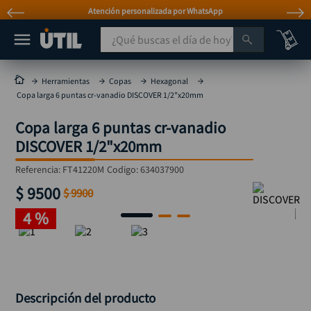
Atención personalizada por WhatsApp
¿Qué buscas el día de hoy?
TÉRMINOS MÁS BUSCADOS
Herramientas
Copas
Hexagonal
Copa larga 6 puntas cr-vanadio DISCOVER 1/2"x20mm
taladro
1
.
Copa larga 6 puntas cr-vanadio
taladros pulidoras
2
.
DISCOVER 1/2"x20mm
compresor
3
.
Referencia
:
FT41220M
Codigo:
634037900
sierra circular
4
.
$
9500
$
9900
ruteadora
5
.
4 %
broca
6
.
hidrolavadora
7
.
rueda
8
.
taladro inalámbrico
9
.
Descripción del producto