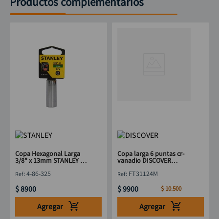
Productos complementarios
Copa Hexagonal Larga
Copa larga 6 puntas cr-
3/8" x 13mm STANLEY 4-
vanadio DISCOVER
86-325
3/8"x24mm
:
4-86-325
:
FT31124M
$
8900
$
9900
$
10
.
500
Agregar
Agregar