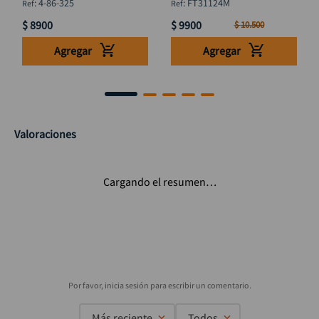
:
4-86-325
:
FT31124M
$
8900
$
9900
$
10
.
500
Agregar
Agregar
Valoraciones
Cargando el resumen…
Más reciente
Todos