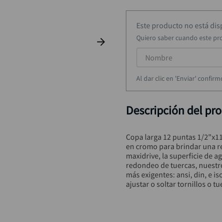
taladro inalámbrico
9
.
alicate
10
.
Este producto no está di
Quiero saber cuando este pr
Al dar clic en 'Enviar' confi
Descripción del pr
Copa larga 12 puntas 1/2"x1
en cromo para brindar una re
maxidrive, la superficie de 
redondeo de tuercas, nuestr
más exigentes: ansi, din, e is
ajustar o soltar tornillos o t