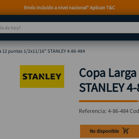
Envío incluido a nivel nacional* Aplican T&C
 de hoy?
TÉRMINOS MÁS BUSCADOS
a 12 puntas 1/2x11/16" STANLEY 4-86-484
taladro
1
.
taladros pulidoras
2
.
Copa Larga
compresor
3
.
STANLEY 4-
sierra circular
4
.
ruteadora
5
.
broca
6
.
Referencia
:
4-86-484
Cod
hidrolavadora
7
.
rueda
8
.
No disponible