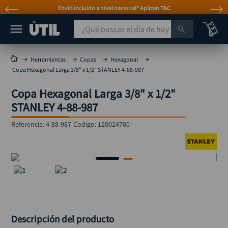
Envío incluido a nivel nacional* Aplican T&C
¿Qué buscas el día de hoy?
TÉRMINOS MÁS BUSCADOS
Herramientas
Copas
Hexagonal
Copa Hexagonal Larga 3/8" x 1/2" STANLEY 4-88-987
taladro
1
.
Copa Hexagonal Larga 3/8" x 1/2"
taladros pulidoras
2
.
STANLEY 4-88-987
compresor
3
.
Referencia
:
4-88-987
Codigo:
120024700
broca
4
.
sierra circular
5
.
hidrolavadora
6
.
ruteadora
7
.
mototool
8
.
taladro inalámbrico
9
.
Descripción del producto