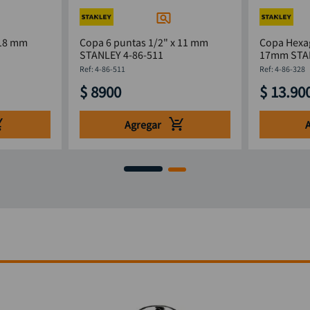
 18 mm
Copa 6 puntas 1/2" x 11 mm
Copa Hexag
STANLEY 4-86-511
17mm
:
4-86-511
:
4-86-328
$
8900
$
13
.
90
Agregar