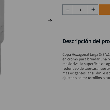
rueda
9
.
－
＋
alicate
10
.
Descripción del pr
Copa Hexagonal larga 3/8"x1
en cromo para brindar una re
maxidrive, la superficie de 
redondeo de tuercas, nuestr
más exigentes: ansi, din, e is
ajustar o soltar tornillos o t