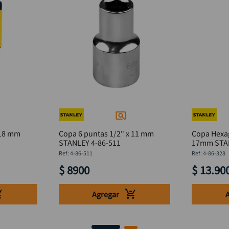
 18 mm
Copa 6 puntas 1/2" x 11 mm
Copa Hexag
STANLEY 4-86-511
17mm
:
4-86-511
:
4-86-328
$
8900
$
13
.
90
Agregar