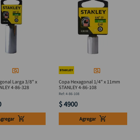
onal Larga 3/8" x
Copa Hexagonal 1/4" x 11mm
 STANLEY 4-86-328
STANLEY 4-86-108
:
4-86-108
0
$
4900
Agregar
Agregar