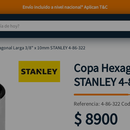
Atención personalizada por WhatsApp
 de hoy?
TÉRMINOS MÁS BUSCADOS
gonal Larga 3/8" x 10mm STANLEY 4-86-322
taladro
1
.
taladros pulidoras
2
.
Copa Hexag
compresor
3
.
STANLEY 4-
llave
4
.
sierra circular
5
.
ruteadora
6
.
Referencia
:
4-86-322
Cod
broca
7
.
$
8900
hidrolavadora
8
.