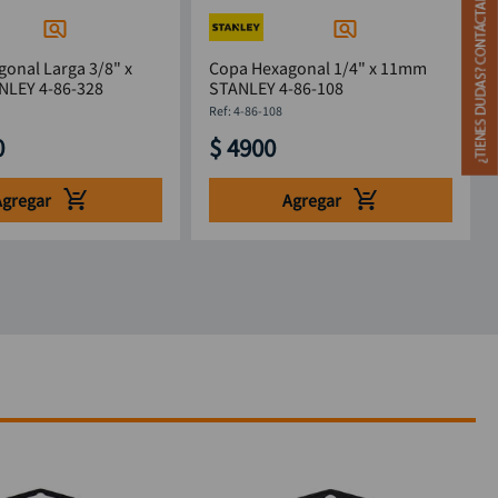
onal Larga 3/8" x
Copa Hexagonal 1/4" x 11mm
 STANLEY 4-86-328
STANLEY 4-86-108
:
4-86-108
0
$
4900
Agregar
Agregar