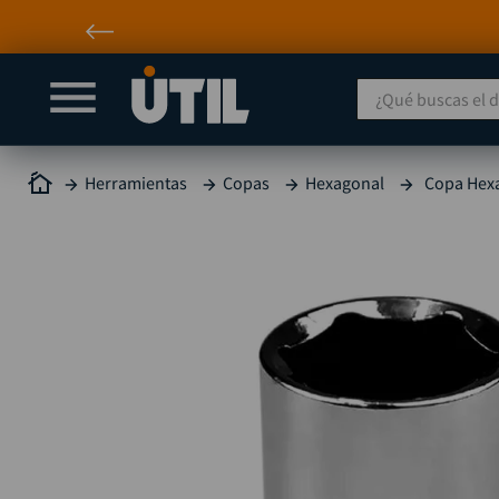
¿Qué buscas el día
Herramientas
Copas
Hexagonal
Copa Hexa