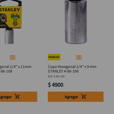
gonal 1/4" x 11mm
Copa Hexagonal 1/4" x 9 mm
-86-108
STANLEY 4-86-106
:
4-86-106
$
4900
Agregar
Agregar