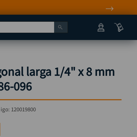
onal larga 1/4" x 8 mm
86-096
igo:
120019800