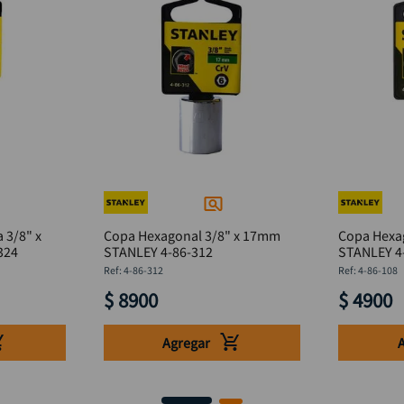
 3/8" x
Copa Hexagonal 3/8" x 17mm
Copa Hexa
-324
STANLEY 4-86-312
STANLEY 4
:
4-86-312
:
4-86-108
$
8900
$
4900
Agregar