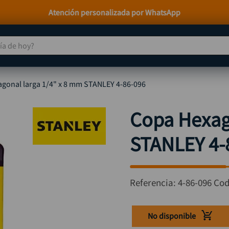
Paga a Crédito con Addi y Sistecrédito
 de hoy?
TÉRMINOS MÁS BUSCADOS
gonal larga 1/4" x 8 mm STANLEY 4-86-096
taladro
1
.
taladros pulidoras
2
.
Copa Hexag
compresor
3
.
STANLEY 4-
llave
4
.
sierra circular
5
.
ruteadora
6
.
Referencia
:
4-86-096
Cod
broca
7
.
hidrolavadora
8
.
No disponible