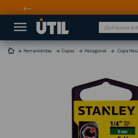
¿Qué buscas el día
Herramientas
Copas
Hexagonal
Copa Hexa