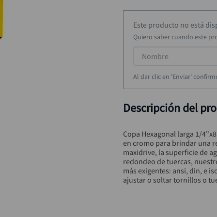
rueda
9
.
alicate
10
.
Este producto no está di
Quiero saber cuando este pr
Al dar clic en 'Enviar' confi
Descripción del pr
Copa Hexagonal larga 1/4"x8
en cromo para brindar una re
maxidrive, la superficie de 
redondeo de tuercas, nuestr
más exigentes: ansi, din, e is
ajustar o soltar tornillos o t