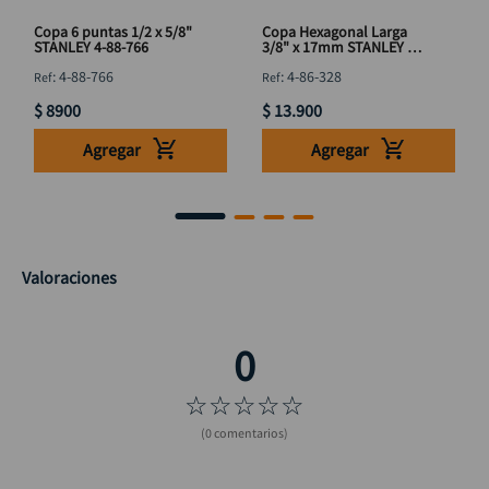
Copa 6 puntas 1/2 x 5/8"
Copa Hexagonal Larga
STANLEY 4-88-766
3/8" x 17mm STANLEY 4-
86-328
:
4-88-766
:
4-86-328
$
8900
$
13
.
900
Agregar
Agregar
Valoraciones
☆
☆
☆
☆
☆
(0 comentarios)