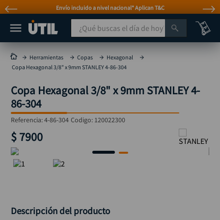
Envío incluido a nivel nacional* Aplican T&C
¿Qué buscas el día de hoy?
TÉRMINOS MÁS BUSCADOS
Herramientas
Copas
Hexagonal
Copa Hexagonal 3/8" x 9mm STANLEY 4-86-304
taladro
1
.
Copa Hexagonal 3/8" x 9mm STANLEY 4-
taladros pulidoras
2
.
86-304
compresor
3
.
Referencia
:
4-86-304
Codigo:
120022300
llave
4
.
$
7900
sierra circular
5
.
ruteadora
6
.
broca
7
.
hidrolavadora
8
.
rueda
9
.
Descripción del producto