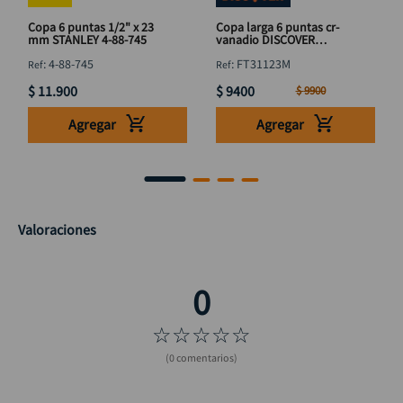
Copa 6 puntas 1/2" x 23
Copa larga 6 puntas cr-
mm STANLEY 4-88-745
vanadio DISCOVER
3/8"x23mm
:
4-88-745
:
FT31123M
$
11
.
900
$
9400
$
9900
Agregar
Agregar
Valoraciones
☆
☆
☆
☆
☆
(0 comentarios)