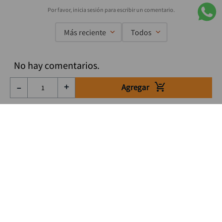
Más reciente
Todos
No hay comentarios.
Agregar
－
＋
Suscríbete a nuestro Newsletter
Se el primero en enterarte de nuestras ofertas, lanzamientos y
consejos para tu trabajo
Acepto los Término y condiciones
Suscribirme