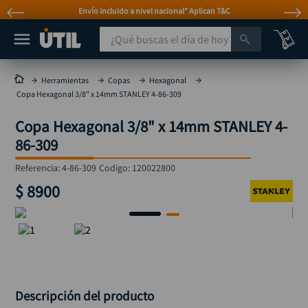
Envío incluido a nivel nacional* Aplican T&C
¿Qué buscas el día de hoy?
TÉRMINOS MÁS BUSCADOS
Herramientas
Copas
Hexagonal
Copa Hexagonal 3/8" x 14mm STANLEY 4-86-309
taladro
1
.
Copa Hexagonal 3/8" x 14mm STANLEY 4-
taladros pulidoras
2
.
86-309
compresor
3
.
Referencia
:
4-86-309
Codigo:
120022800
broca
4
.
$
8900
sierra circular
5
.
hidrolavadora
6
.
ruteadora
7
.
mototool
8
.
taladro inalámbrico
9
.
Descripción del producto