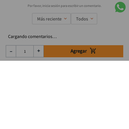
Más reciente
Todos
Cargando comentarios…
Agregar
－
＋
Suscríbete a nuestro Newsletter
Se el primero en enterarte de nuestras ofertas, lanzamientos y
consejos para tu trabajo
Acepto los Término y condiciones
Suscribirme
Medios de pago