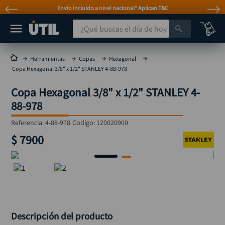
Envío incluido a nivel nacional* Aplican T&C
¿Qué buscas el día de hoy?
TÉRMINOS MÁS BUSCADOS
Herramientas
Copas
Hexagonal
Copa Hexagonal 3/8" x 1/2" STANLEY 4-88-978
taladro
1
.
Copa Hexagonal 3/8" x 1/2" STANLEY 4-
taladros pulidoras
2
.
88-978
compresor
3
.
Referencia
:
4-88-978
Codigo:
120020900
sierra circular
4
.
$
7900
ruteadora
5
.
broca
6
.
hidrolavadora
7
.
rueda
8
.
taladro inalámbrico
9
.
Descripción del producto