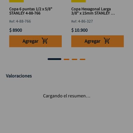
Copa 6 puntas 1/2 x 5/8"
Copa Hexagonal Larga
STANLEY 4-88-766
3/8" x 15mm STANLEY 4-
86-327
:
4-88-766
:
4-86-327
$
8900
$
10
.
900
Agregar
Agregar
Valoraciones
Cargando el resumen…