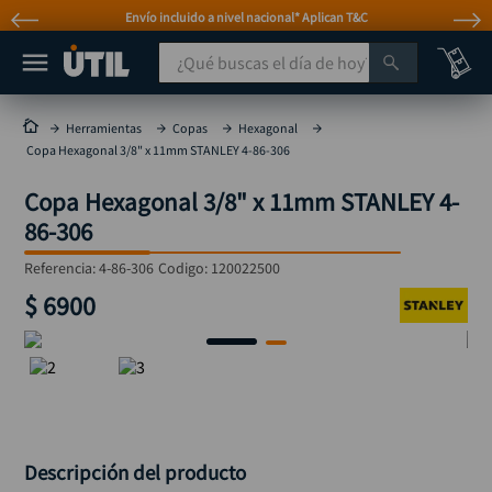
Envío incluido a nivel nacional* Aplican T&C
¿Qué buscas el día de hoy?
TÉRMINOS MÁS BUSCADOS
Herramientas
Copas
Hexagonal
Copa Hexagonal 3/8" x 11mm STANLEY 4-86-306
taladro
1
.
Copa Hexagonal 3/8" x 11mm STANLEY 4-
taladros pulidoras
2
.
86-306
compresor
3
.
Referencia
:
4-86-306
Codigo:
120022500
sierra circular
4
.
$
6900
ruteadora
5
.
broca
6
.
hidrolavadora
7
.
rueda
8
.
taladro inalámbrico
9
.
Descripción del producto