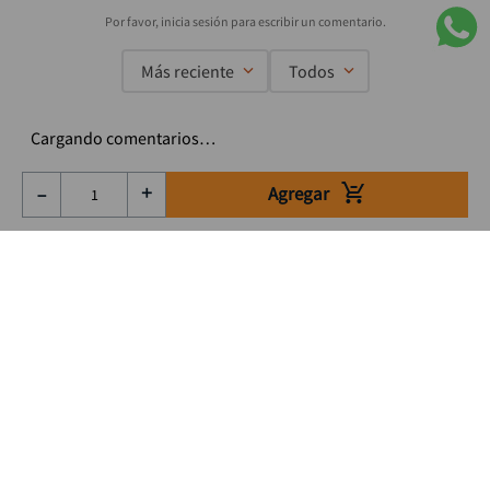
Más reciente
Todos
Cargando comentarios…
Agregar
－
＋
Suscríbete a nuestro Newsletter
Se el primero en enterarte de nuestras ofertas, lanzamientos y
consejos para tu trabajo
Acepto los Término y condiciones
Suscribirme
Medios de pago