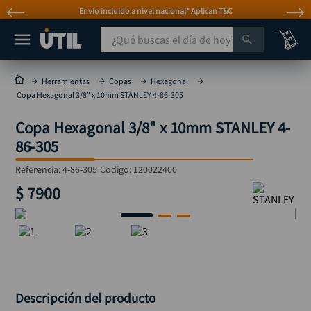
Envío incluido a nivel nacional* Aplican T&C
¿Qué buscas el día de hoy?
TÉRMINOS MÁS BUSCADOS
Herramientas
Copas
Hexagonal
Copa Hexagonal 3/8" x 10mm STANLEY 4-86-305
taladro
1
.
Copa Hexagonal 3/8" x 10mm STANLEY 4-
taladros pulidoras
2
.
86-305
compresor
3
.
Referencia
:
4-86-305
Codigo:
120022400
sierra circular
4
.
$
7900
ruteadora
5
.
broca
6
.
hidrolavadora
7
.
rueda
8
.
taladro inalámbrico
9
.
Descripción del producto