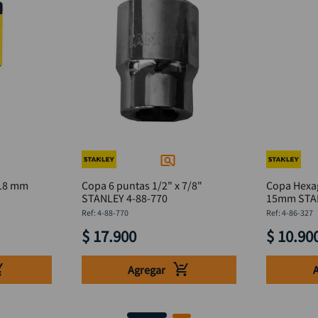
 18 mm
Copa 6 puntas 1/2" x 7/8"
Copa Hexag
STANLEY 4-88-770
15mm
:
4-88-770
:
4-86-327
$
17
.
900
$
10
.
90
Agregar