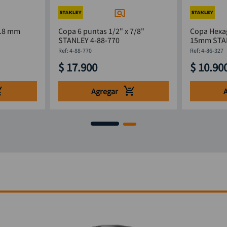
 18 mm
Copa 6 puntas 1/2" x 7/8"
Copa Hexag
STANLEY 4-88-770
15mm
:
4-88-770
:
4-86-327
$
17
.
900
$
10
.
90
Agregar