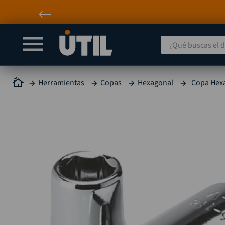
¿Qué buscas el día
Herramientas
Copas
Hexagonal
Copa Hexa