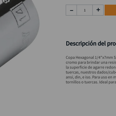
rueda
9
.
－
＋
alicate
10
.
Descripción del pr
Copa Hexagonal 1/4"x7mm St
cromo para brindar una resis
la superficie de agarre redo
tuercas, nuestros dados/cub
ansi, din, e iso. Para uso en 
tornillos o tuercas. Ideal par