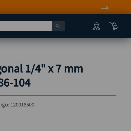
onal 1/4" x 7 mm
86-104
igo:
120018500