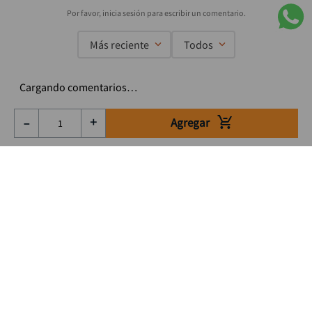
Más reciente
Todos
Cargando comentarios…
Agregar
－
＋
Suscríbete a nuestro Newsletter
Se el primero en enterarte de nuestras ofertas, lanzamientos y
consejos para tu trabajo
Acepto los Término y condiciones
Suscribirme
Medios de pago