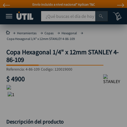
l nacional* Aplican T&C
Atención personal
¿Qué buscas el día de hoy?
TÉRMINOS MÁS BUSCADOS
Herramientas
Copas
Hexagonal
Copa Hexagonal 1/4" x 12mm STANLEY 4-86-109
taladro
1
.
Copa Hexagonal 1/4" x 12mm STANLEY 4-
taladros pulidoras
2
.
86-109
compresor
3
.
Referencia
:
4-86-109
Codigo:
120019000
broca
4
.
$
4900
sierra circular
5
.
hidrolavadora
6
.
ruteadora
7
.
mototool
8
.
taladro inalámbrico
9
.
Descripción del producto