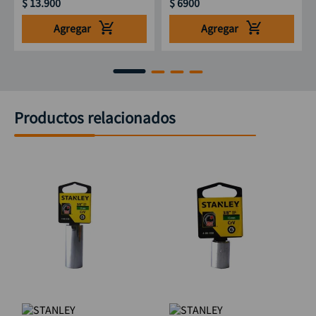
$
13
.
900
$
6900
Agregar
Agregar
Productos relacionados