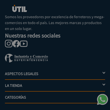
Somos los proveedores por excelencia de ferreteros y mega-
comercios en todo el país. Las mejores marcas y productos
en un solo lugar.
Nuestras redes sociales
ASPECTOS LEGALES
+
LA TIENDA
+
Política de tratamiento de datos personales
Aviso de privacidad
CATEGORÍAS
+
Mi cuenta
Términos y condiciones
Escríbenos
Políticas de distribución y despacho