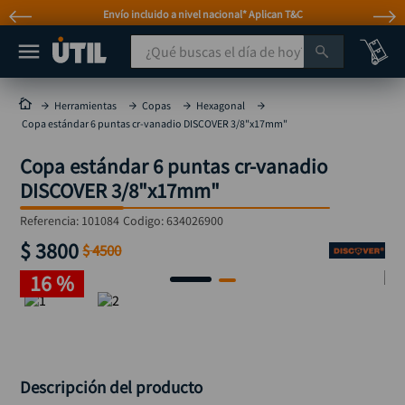
Envío incluido a nivel nacional* Aplican T&C
¿Qué buscas el día de hoy?
TÉRMINOS MÁS BUSCADOS
Herramientas
Copas
Hexagonal
Copa estándar 6 puntas cr-vanadio DISCOVER 3/8"x17mm"
taladro
1
.
Copa estándar 6 puntas cr-vanadio
taladros pulidoras
2
.
DISCOVER 3/8"x17mm"
compresor
3
.
Referencia
:
101084
Codigo:
634026900
sierra circular
4
.
$
3800
$
4500
ruteadora
5
.
16 %
broca
6
.
hidrolavadora
7
.
rueda
8
.
taladro inalámbrico
Descripción del producto
9
.