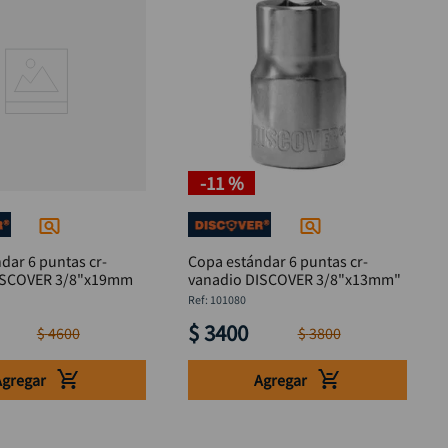
-
11 %
dar 6 puntas cr-
Copa estándar 6 puntas cr-
ISCOVER 3/8"x19mm
vanadio DISCOVER 3/8"x13mm"
M
:
101080
$
3400
$
4600
$
3800
Agregar
Agregar