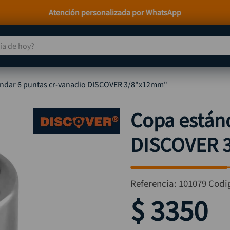
Paga a Crédito con Addi y Sistecrédito
 de hoy?
TÉRMINOS MÁS BUSCADOS
ndar 6 puntas cr-vanadio DISCOVER 3/8"x12mm"
taladro
1
.
taladros pulidoras
2
.
Copa estánd
compresor
3
.
DISCOVER 
llave
4
.
combo
5
.
ruteadora
6
.
Referencia
:
101079
Codi
sierra circular
7
.
$
3350
broca
8
.