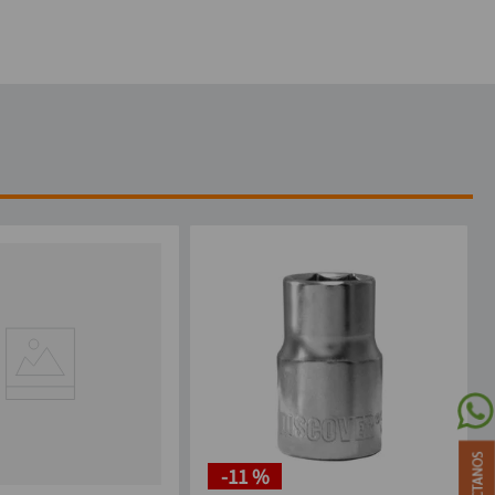
-
11 %