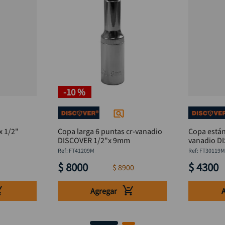
-
10 %
x 1/2"
Copa larga 6 puntas cr-vanadio
Copa están
DISCOVER 1/2"x 9mm
vanadio D
:
FT41209M
:
FT30119
$
8000
$
4300
$
8900
Agregar