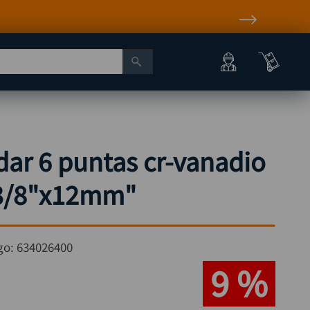
ar 6 puntas cr-vanadio
3/8"x12mm"
go:
634026400
9 %