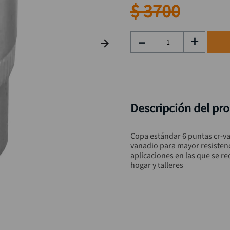
rueda
9
.
$
3700
hidrolavadora
10
.
－
＋
Descripción del pr
Copa estándar 6 puntas cr-v
vanadio para mayor resistenci
aplicaciones en las que se req
hogar y talleres