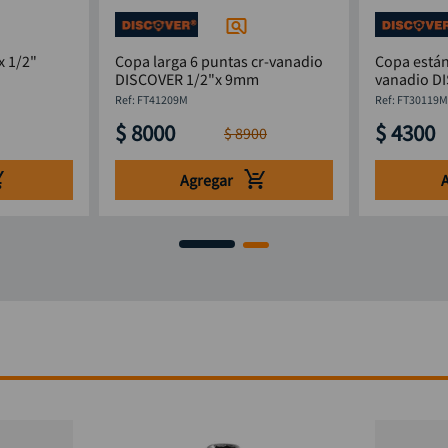
x 1/2"
Copa larga 6 puntas cr-vanadio
Copa están
DISCOVER 1/2"x 9mm
vanadio D
:
FT41209M
:
FT30119
$
8000
$
4300
$
8900
Agregar