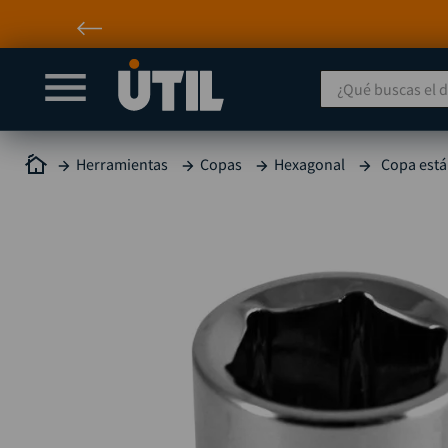
¿Qué buscas el día
Herramientas
Copas
Hexagonal
Copa está