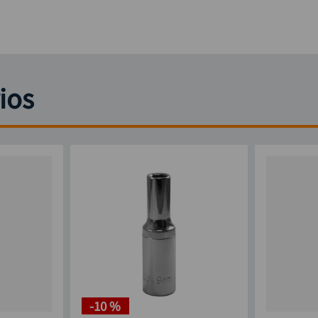
ios
-
10 %